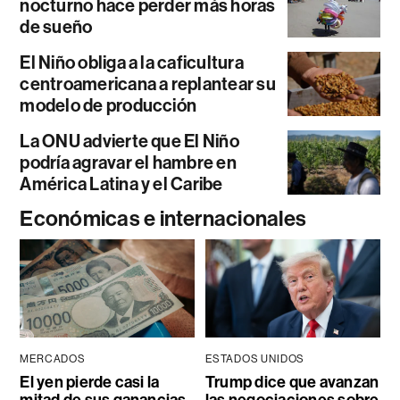
nocturno hace perder más horas
de sueño
El Niño obliga a la caficultura
centroamericana a replantear su
modelo de producción
La ONU advierte que El Niño
podría agravar el hambre en
América Latina y el Caribe
Económicas e internacionales
MERCADOS
ESTADOS UNIDOS
El yen pierde casi la
Trump dice que avanzan
mitad de sus ganancias
las negociaciones sobre