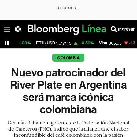
PUBLICIDAD
Ingresar
00%
ETH/USD
+0.59%
Visa
-1.33%
Mercad
1,917.145
365.55
COLOMBIA
Nuevo patrocinador del
River Plate en Argentina
será marca icónica
colombiana
Germán Bahamón, gerente de la Federación Nacional
de Cafeteros (FNC), indicó que la alianza une el sabor
inconfundible del café colombiano con la pasión