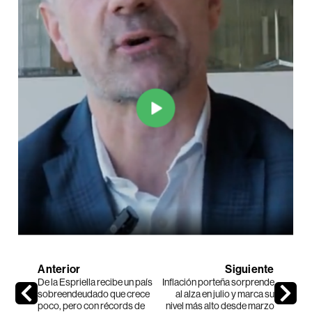
Anterior
Siguiente
De la Espriella recibe un país
Inflación porteña sorprende
sobreendeudado que crece
al alza en julio y marca su
poco, pero con récords de
nivel más alto desde marzo