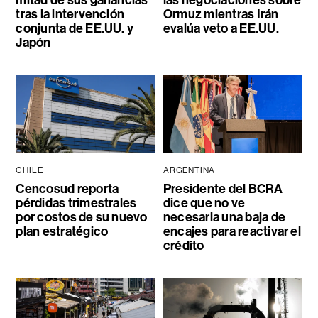
tras la intervención
Ormuz mientras Irán
conjunta de EE.UU. y
evalúa veto a EE.UU.
Japón
CHILE
ARGENTINA
Cencosud reporta
Presidente del BCRA
pérdidas trimestrales
dice que no ve
por costos de su nuevo
necesaria una baja de
plan estratégico
encajes para reactivar el
crédito