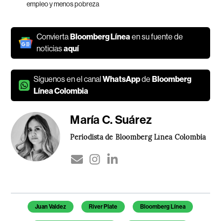
empleo y menos pobreza
Convierta
Bloomberg Línea
en su fuente de
noticias
aquí
Síguenos en el canal
WhatsApp
de
Bloomberg
Línea Colombia
María C. Suárez
Periodista de Bloomberg Línea Colombia
Temas de este artículo
Juan Valdez
River Plate
Bloomberg Línea