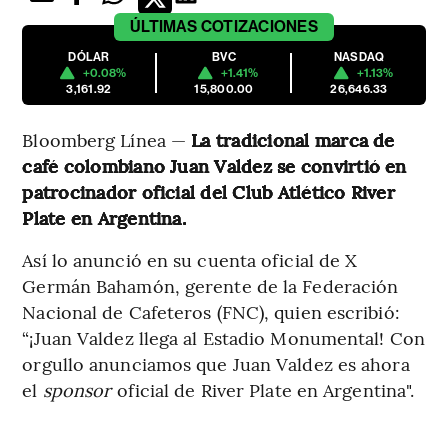
ÚLTIMAS
COTIZACIONES
DÓLAR
BVC
NASDAQ
+0.08%
+1.41%
+1.13%
3,161.92
15,800.00
26,646.33
Bloomberg Línea —
La tradicional marca de
café colombiano Juan Valdez se convirtió en
patrocinador oficial del Club Atlético River
Plate en Argentina.
Así lo anunció en su cuenta oficial de X
Germán Bahamón, gerente de la Federación
Nacional de Cafeteros (FNC), quien escribió:
“¡Juan Valdez llega al Estadio Monumental! Con
orgullo anunciamos que Juan Valdez es ahora
el
sponsor
oficial de River Plate en Argentina".