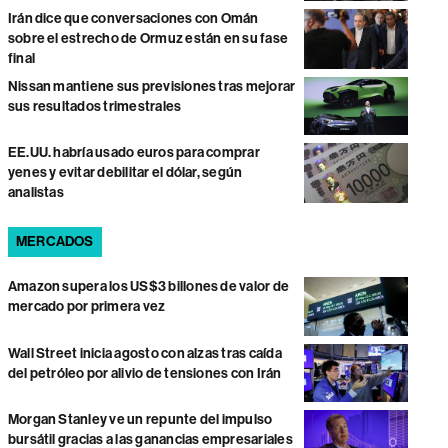
Irán dice que conversaciones con Omán
sobre el estrecho de Ormuz están en su fase
final
Nissan mantiene sus previsiones tras mejorar
sus resultados trimestrales
EE.UU. habría usado euros para comprar
yenes y evitar debilitar el dólar, según
analistas
MERCADOS
Amazon supera los US$3 billones de valor de
mercado por primera vez
Wall Street inicia agosto con alzas tras caída
del petróleo por alivio de tensiones con Irán
Morgan Stanley ve un repunte del impulso
bursátil gracias a las ganancias empresariales