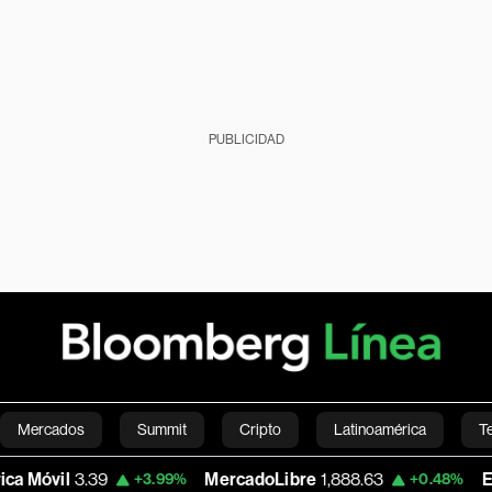
PUBLICIDAD
Mercados
Summit
Cripto
Latinoamérica
T
l
3.39
MercadoLibre
1,888.63
Euro/Dól
+3.99%
+0.48%
Green
Economía
Estilo de vida
Mundo
Videos