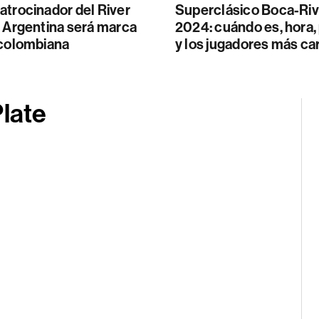
atrocinador del River
Superclásico Boca-Riv
n Argentina será marca
2024: cuándo es, hora,
 colombiana
y los jugadores más ca
Plate