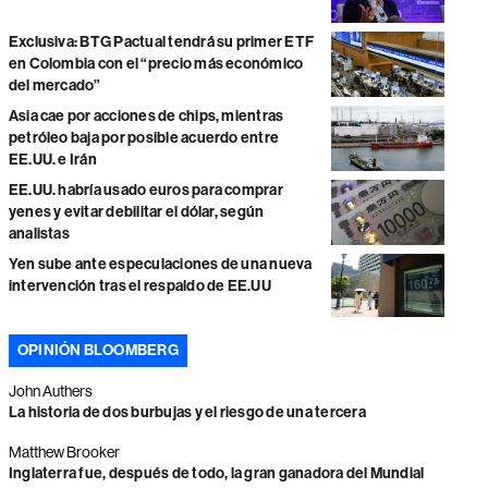
Exclusiva: BTG Pactual tendrá su primer ETF
en Colombia con el “precio más económico
del mercado”
Asia cae por acciones de chips, mientras
petróleo baja por posible acuerdo entre
EE.UU. e Irán
EE.UU. habría usado euros para comprar
yenes y evitar debilitar el dólar, según
analistas
Yen sube ante especulaciones de una nueva
intervención tras el respaldo de EE.UU
OPINIÓN BLOOMBERG
John Authers
La historia de dos burbujas y el riesgo de una tercera
Matthew Brooker
Inglaterra fue, después de todo, la gran ganadora del Mundial