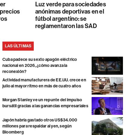
er
Luz verde para sociedades
 precios
anónimas deportivas en el
ros
fútbol argentino: se
reglamentaron las SAD
LAS ÚLTIMAS
Cuba padece su sexto apagón eléctrico
nacional en 2026, ¿cómo avanza la
reconexión?
Actividad manufacturera de EE.UU. crece en
julio al mayor ritmo en más de cuatro años
Morgan Stanley ve un repunte del impulso
bursátil gracias a las ganancias empresariales
Japón habría gastado otros US$34.000
millones para respaldar al yen, según
Bloomberg