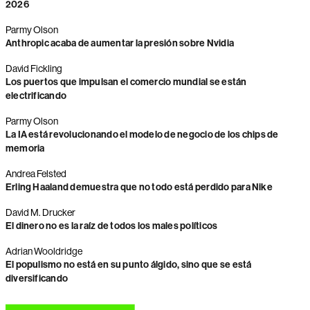
2026
Parmy Olson
Anthropic acaba de aumentar la presión sobre Nvidia
David Fickling
Los puertos que impulsan el comercio mundial se están
electrificando
Parmy Olson
La IA está revolucionando el modelo de negocio de los chips de
memoria
Andrea Felsted
Erling Haaland demuestra que no todo está perdido para Nike
David M. Drucker
El dinero no es la raíz de todos los males políticos
Adrian Wooldridge
El populismo no está en su punto álgido, sino que se está
diversificando