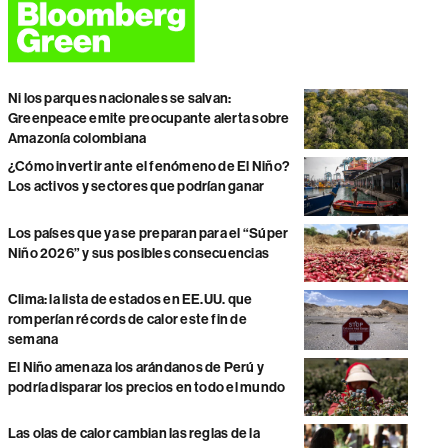
Ni los parques nacionales se salvan:
Greenpeace emite preocupante alerta sobre
Amazonía colombiana
¿Cómo invertir ante el fenómeno de El Niño?
Los activos y sectores que podrían ganar
Los países que ya se preparan para el “Súper
Niño 2026” y sus posibles consecuencias
Clima: la lista de estados en EE.UU. que
romperían récords de calor este fin de
semana
El Niño amenaza los arándanos de Perú y
podría disparar los precios en todo el mundo
Las olas de calor cambian las reglas de la