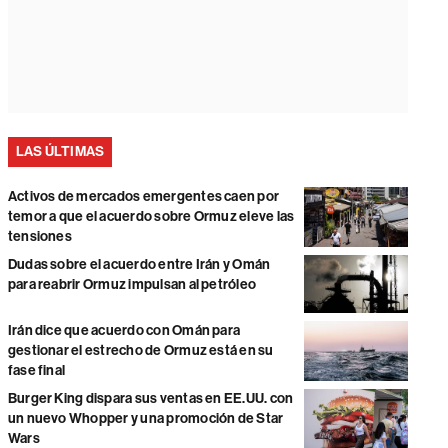
LAS ÚLTIMAS
Activos de mercados emergentes caen por
temor a que el acuerdo sobre Ormuz eleve las
tensiones
Dudas sobre el acuerdo entre Irán y Omán
para reabrir Ormuz impulsan al petróleo
Irán dice que acuerdo con Omán para
gestionar el estrecho de Ormuz está en su
fase final
Burger King dispara sus ventas en EE.UU. con
un nuevo Whopper y una promoción de Star
Wars