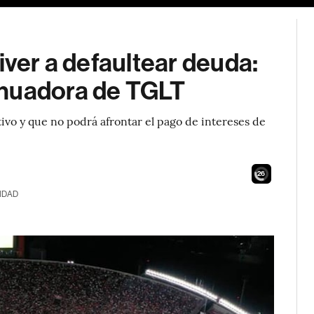
iver a defaultear deuda:
inuadora de TGLT
vo y que no podrá afrontar el pago de intereses de
24
IDAD