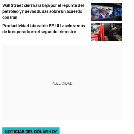
Wall Street cierra a la baja por el repunte del
petróleo y nuevas dudas sobre un acuerdo
con Irán
Productividad laboral de EE.UU. acelera más
de lo esperado en el segundo trimestre
PUBLICIDAD
NOTICIAS DEL DÓLAR HOY