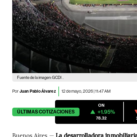
Fuente de la imagen: GCDI
.
Por
Juan Pablo Álvarez
12 de mayo, 2026 | 11:47 AM
ON
+1.95%
ÚLTIMAS
COTIZACIONES
78.32
Buenos Aires —
La desarrolladora inmobiliari