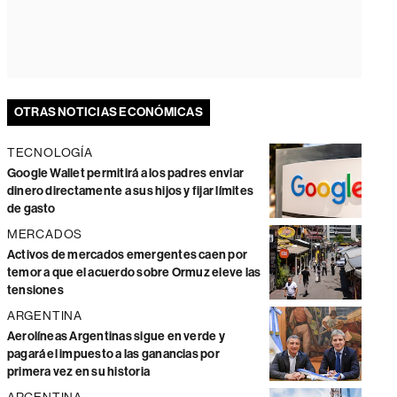
OTRAS NOTICIAS ECONÓMICAS
TECNOLOGÍA
Google Wallet permitirá a los padres enviar
dinero directamente a sus hijos y fijar límites
de gasto
MERCADOS
Activos de mercados emergentes caen por
temor a que el acuerdo sobre Ormuz eleve las
tensiones
ARGENTINA
Aerolíneas Argentinas sigue en verde y
pagará el impuesto a las ganancias por
primera vez en su historia
ARGENTINA