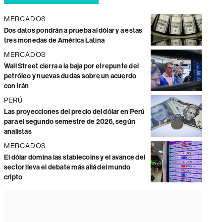
MERCADOS
Dos datos pondrán a prueba al dólar y a estas
tres monedas de América Latina
MERCADOS
Wall Street cierra a la baja por el repunte del
petróleo y nuevas dudas sobre un acuerdo
con Irán
PERÚ
Las proyecciones del precio del dólar en Perú
para el segundo semestre de 2026, según
analistas
MERCADOS
El dólar domina las stablecoins y el avance del
sector lleva el debate más allá del mundo
cripto