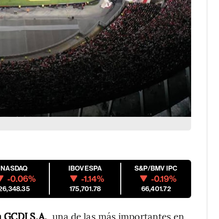
NASDAQ
IBOVESPA
S&P/BMV IPC
-0.06%
-1.14%
-0.19%
26,348.35
175,701.78
66,401.72
a GCDI S.A.
, una de las más importantes en