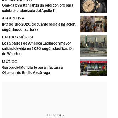
Omega x Swatch lanza un reloj con oro para
celebrar el alunizaje del Apollo 11
ARGENTINA
IPC de julio 2026: de cuánto sería la inflación,
según las consultoras
LATINOAMÉRICA
Los 5 países de América Latina con mayor
calidad de vida en 2026, según clasificación
de Wharton
MÉXICO
Gastos del Mundial le pasan factura a
Ollamani de Emilio Azcárraga
PUBLICIDAD