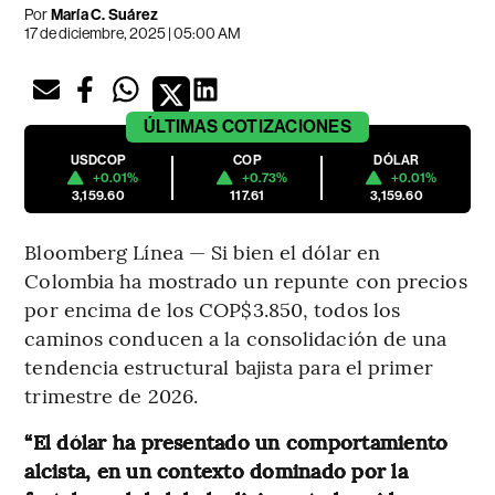
Por
María C. Suárez
17 de diciembre, 2025 | 05:00 AM
ÚLTIMAS
COTIZACIONES
USDCOP
COP
DÓLAR
+0.01%
+0.73%
+0.01%
3,159.60
117.61
3,159.60
Bloomberg Línea — Si bien el dólar en
Colombia ha mostrado un repunte con precios
por encima de los COP$3.850, todos los
caminos conducen a la consolidación de una
tendencia estructural bajista para el primer
trimestre de 2026.
“El dólar ha presentado un comportamiento
alcista, en un contexto dominado por la