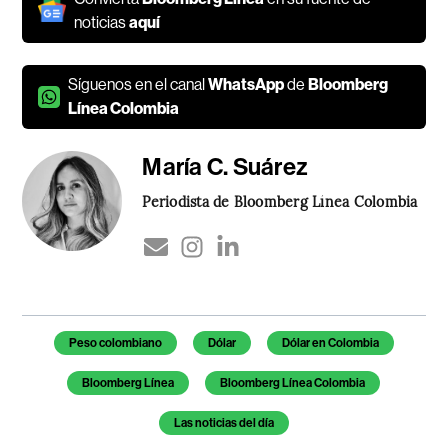
noticias
aquí
Síguenos en el canal
WhatsApp
de
Bloomberg
Línea Colombia
María C. Suárez
Periodista de Bloomberg Línea Colombia
Temas de este artículo
Peso colombiano
Dólar
Dólar en Colombia
Bloomberg Línea
Bloomberg Línea Colombia
Las noticias del día