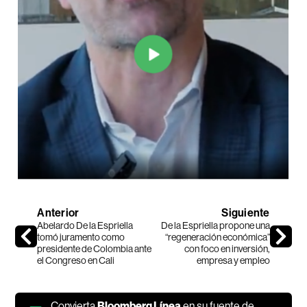
Anterior
Siguiente
Abelardo De la Espriella
De la Espriella propone una
tomó juramento como
“regeneración económica”
presidente de Colombia ante
con foco en inversión,
el Congreso en Cali
empresa y empleo
Convierta
Bloomberg Línea
en su fuente de