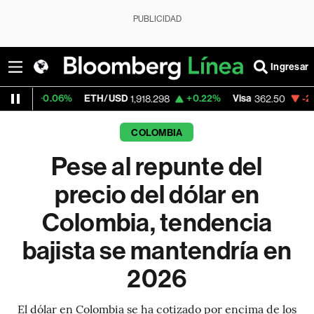
PUBLICIDAD
Ingresar
6%
ETH/USD
+0.22%
Visa
-2.15%
Mercad
1,918.298
362.50
COLOMBIA
Pese al repunte del
precio del dólar en
Colombia, tendencia
bajista se mantendría en
2026
El dólar en Colombia se ha cotizado por encima de los