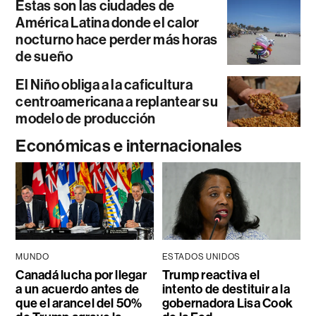
Estas son las ciudades de
América Latina donde el calor
nocturno hace perder más horas
de sueño
El Niño obliga a la caficultura
centroamericana a replantear su
modelo de producción
Económicas e internacionales
MUNDO
ESTADOS UNIDOS
Canadá lucha por llegar
Trump reactiva el
a un acuerdo antes de
intento de destituir a la
que el arancel del 50%
gobernadora Lisa Cook