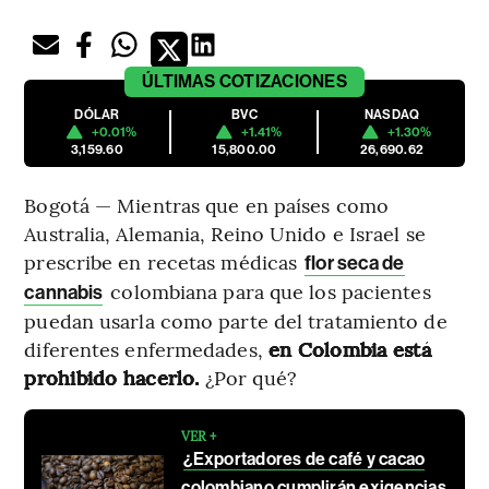
ÚLTIMAS
COTIZACIONES
DÓLAR
BVC
NASDAQ
+0.01%
+1.41%
+1.30%
3,159.60
15,800.00
26,690.62
Bogotá — Mientras que en países como
Australia, Alemania, Reino Unido e Israel se
prescribe en recetas médicas
flor seca de
colombiana para que los pacientes
cannabis
puedan usarla como parte del tratamiento de
diferentes enfermedades,
en Colombia está
prohibido hacerlo.
¿Por qué?
VER +
¿Exportadores de café y cacao
colombiano cumplirán exigencias