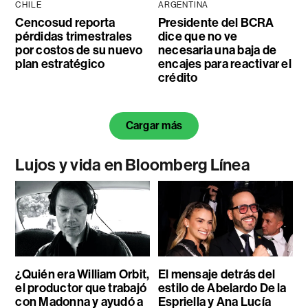
CHILE
ARGENTINA
Cencosud reporta
Presidente del BCRA
pérdidas trimestrales
dice que no ve
por costos de su nuevo
necesaria una baja de
plan estratégico
encajes para reactivar el
crédito
Cargar más
Lujos y vida en Bloomberg Línea
¿Quién era William Orbit,
El mensaje detrás del
el productor que trabajó
estilo de Abelardo De la
con Madonna y ayudó a
Espriella y Ana Lucía