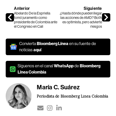
Anterior
Siguiente
Abelardo De la Espriella
¿Hasta dónde pueden llegar
tomó juramento como
las acciones de AMD? BofA
presidente de Colombia ante
es optimista, pero advierte
el Congreso en Cali
riesgos
Convierta
Bloomberg Línea
en su fuente de
noticias
aquí
Síguenos en el canal
WhatsApp
de
Bloomberg
Línea Colombia
María C. Suárez
Periodista de Bloomberg Línea Colombia