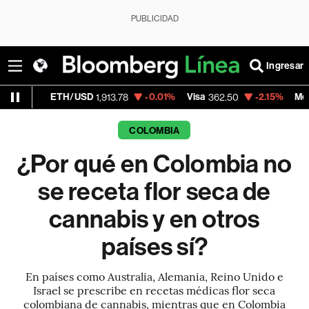
PUBLICIDAD
Ingresar
TH/USD
-0.01%
Visa
-2.15%
MercadoLibre
1,913.78
362.50
1
COLOMBIA
¿Por qué en Colombia no
se receta flor seca de
cannabis y en otros
países sí?
En países como Australia, Alemania, Reino Unido e
Israel se prescribe en recetas médicas flor seca
colombiana de cannabis, mientras que en Colombia