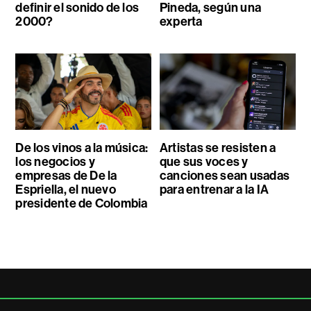
definir el sonido de los
Pineda, según una
2000?
experta
De los vinos a la música:
Artistas se resisten a
los negocios y
que sus voces y
empresas de De la
canciones sean usadas
Espriella, el nuevo
para entrenar a la IA
presidente de Colombia