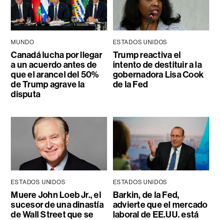
MUNDO
ESTADOS UNIDOS
Canadá lucha por llegar
Trump reactiva el
a un acuerdo antes de
intento de destituir a la
que el arancel del 50%
gobernadora Lisa Cook
de Trump agrave la
de la Fed
disputa
ESTADOS UNIDOS
ESTADOS UNIDOS
Muere John Loeb Jr., el
Barkin, de la Fed,
sucesor de una dinastía
advierte que el mercado
de Wall Street que se
laboral de EE.UU. está