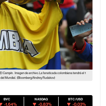
 El Campín.
Imagen de archivo. La fanaticada colombiana tendrá el 1
 del Mundial.
(Bloomberg/Andrey Rudakov)
BVC
NASDAQ
BTC/USD
-1.64%
-0.83%
-0.03%