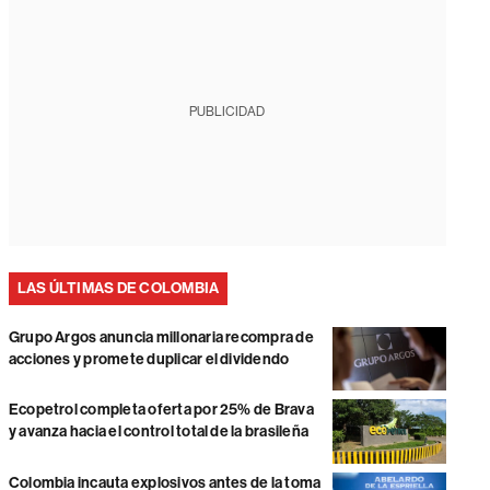
PUBLICIDAD
LAS ÚLTIMAS DE COLOMBIA
Grupo Argos anuncia millonaria recompra de
acciones y promete duplicar el dividendo
Ecopetrol completa oferta por 25% de Brava
y avanza hacia el control total de la brasileña
Colombia incauta explosivos antes de la toma