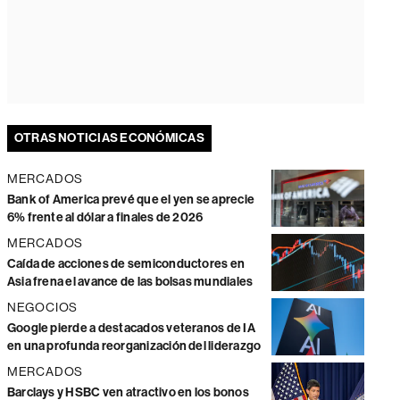
OTRAS NOTICIAS ECONÓMICAS
MERCADOS
Bank of America prevé que el yen se aprecie
6% frente al dólar a finales de 2026
MERCADOS
Caída de acciones de semiconductores en
Asia frena el avance de las bolsas mundiales
NEGOCIOS
Google pierde a destacados veteranos de IA
en una profunda reorganización del liderazgo
MERCADOS
Barclays y HSBC ven atractivo en los bonos