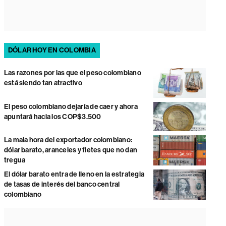
DÓLAR HOY EN COLOMBIA
Las razones por las que el peso colombiano
está siendo tan atractivo
El peso colombiano dejaría de caer y ahora
apuntará hacia los COP$3.500
La mala hora del exportador colombiano:
dólar barato, aranceles y fletes que no dan
tregua
El dólar barato entra de lleno en la estrategia
de tasas de interés del banco central
colombiano