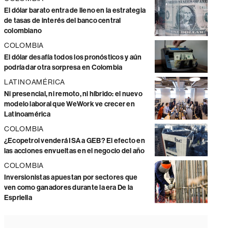
El dólar barato entra de lleno en la estrategia
de tasas de interés del banco central
colombiano
COLOMBIA
El dólar desafía todos los pronósticos y aún
podría dar otra sorpresa en Colombia
LATINOAMÉRICA
Ni presencial, ni remoto, ni híbrido: el nuevo
modelo laboral que WeWork ve crecer en
Latinoamérica
COLOMBIA
¿Ecopetrol venderá ISA a GEB? El efecto en
las acciones envueltas en el negocio del año
COLOMBIA
Inversionistas apuestan por sectores que
ven como ganadores durante la era De la
Espriella