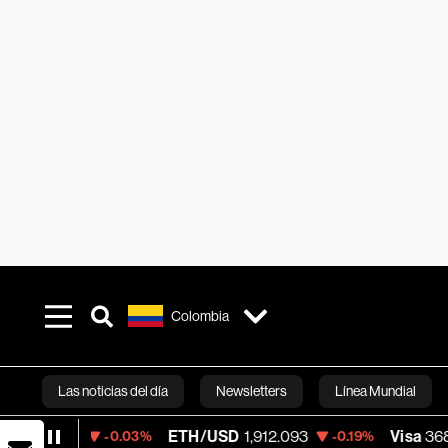
Colombia
Las noticias del día
Newsletters
Línea Mundial
ETH/USD
1,912.093
Visa
368.54
-0.03%
-0.19%
-0.28
Bloomberg 