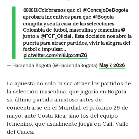
👏👏👏Celebramos que el
@ConcejoDeBogota
aprobara incentivos para que
@Bogota
compita y sea la casa de las selecciones
Colombia de fútbol, masculina y femenina ⚽️
junto a
. Esta decisión nos abre la
@FCF_Oficial
puerta para atraer partidos, vivir la alegría del
fútbol e impulsar…
pic.twitter.com/mI8Jp22mZG
— Hacienda Bogotá (@HaciendaBogota)
May 7, 2026
La apuesta no solo busca atraer los partidos de
la selección masculina, que jugaría en Bogotá
su último partido amistoso antes de
concentrarse en el Mundial, el próximo 29 de
mayo, ante Costa Rica, sino los del equipo
femenino, que usualmente juega en Cali, Valle
del Cauca.