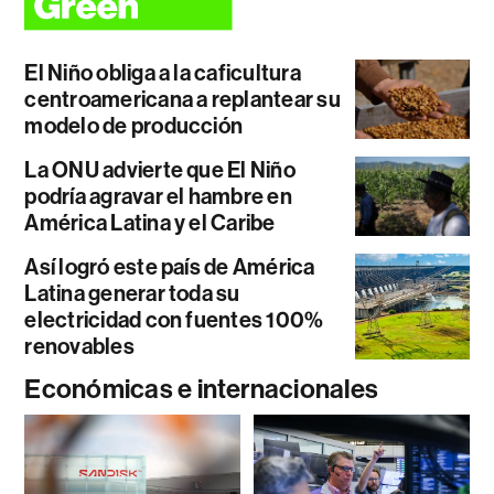
El Niño obliga a la caficultura
centroamericana a replantear su
modelo de producción
La ONU advierte que El Niño
podría agravar el hambre en
América Latina y el Caribe
Así logró este país de América
Latina generar toda su
electricidad con fuentes 100%
renovables
Económicas e internacionales