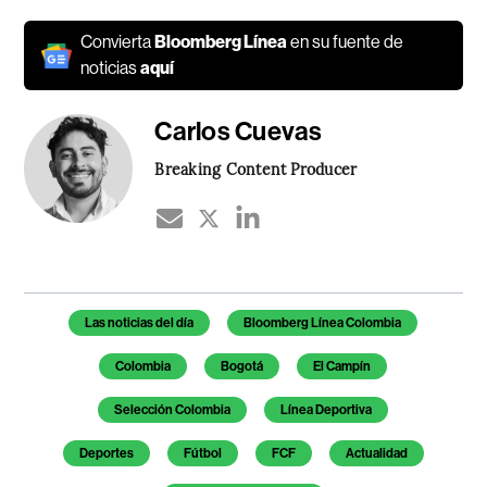
Convierta
Bloomberg Línea
en su fuente de
noticias
aquí
Carlos Cuevas
Breaking Content Producer
Temas de este artículo
Las noticias del día
Bloomberg Línea Colombia
Colombia
Bogotá
El Campín
Selección Colombia
Línea Deportiva
Deportes
Fútbol
FCF
Actualidad