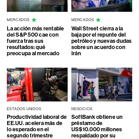
MERCADOS
MERCADOS
La acción más rentable
Wall Street cierra a la
del S&P 500 cae con
baja por el repunte del
fuerza tras sus
petróleo y nuevas dudas
resultados: qué
sobre un acuerdo con
preocupa al mercado
Irán
ESTADOS UNIDOS
NEGOCIOS
Productividad laboral de
SoftBank obtiene un
EE.UU. acelera más de
préstamo de
lo esperado en el
US$10.000 millones
segundo trimestre
respaldado por su