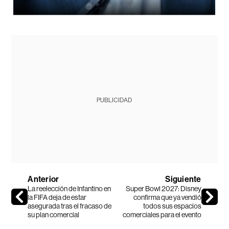
PUBLICIDAD
Anterior
Siguiente
La reelección de Infantino en
Super Bowl 2027: Disney
la FIFA deja de estar
confirma que ya vendió
asegurada tras el fracaso de
todos sus espacios
su plan comercial
comerciales para el evento