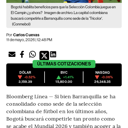
Bogotá habilita beneficios para que la Selección Colombia juegue en
El Campin ¿y ahora?
Imagen de archivo. La capital colombiana
buscará competirle a Barranquilla como sede de la 'Tricolor'.
(Conmebol)
Por
Carlos Cuevas
11 de mayo, 2026 | 12:48 PM
ÚLTIMAS
COTIZACIONES
DÓLAR
BVC
NASDAQ
-0.52%
+1.41%
-0.06%
3,159.39
15,800.00
26,348.35
Bloomberg Línea — Si bien Barranquilla se ha
consolidado como sede de la selección
colombiana de fútbol en los últimos años,
Bogotá buscará competirle tan pronto como
se acabe el Mundial 2026 y también acoger a la