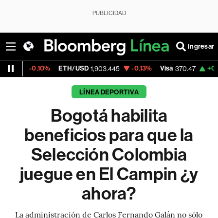
PUBLICIDAD
Ingresar
.10%
ETH/USD
-0.13%
Visa
+0.52%
Merc
1,903.445
370.47
LÍNEA DEPORTIVA
Bogotá habilita
beneficios para que la
Selección Colombia
juegue en El Campin ¿y
ahora?
La administración de Carlos Fernando Galán no sólo