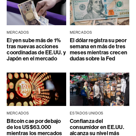
MERCADOS
MERCADOS
El yen sube más de 1%
El dólar registra su peor
tras nuevas acciones
semana en más de tres
coordinadas de EE.UU. y
meses mientras crecen
Japón en el mercado
dudas sobre la Fed
MERCADOS
ESTADOS UNIDOS
Bitcoin cae por debajo
Confianza del
de los US$63.000
consumidor en EE.UU.
mientras los mercados
alcanza su nivel más