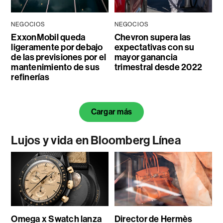
NEGOCIOS
NEGOCIOS
ExxonMobil queda
Chevron supera las
ligeramente por debajo
expectativas con su
de las previsiones por el
mayor ganancia
mantenimiento de sus
trimestral desde 2022
refinerías
Cargar más
Lujos y vida en Bloomberg Línea
Omega x Swatch lanza
Director de Hermès