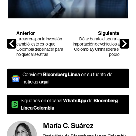
Anterior
Siguiente
La carrera por la inversión
Dólar barato dispara la
cambió: esto es lo que
importación de vehículos a
Colombia debe hacer para
Colombia y China lidera el
no quedarse atrás
podio
Convierta
Bloomberg Línea
en su fuente de
noticias
aquí
Síguenos en el canal
WhatsApp
de
Bloomberg
Línea Colombia
María C. Suárez