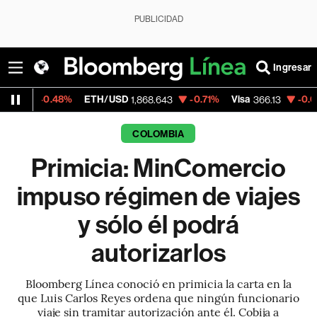
PUBLICIDAD
Ingresar
.48%
ETH/USD
-0.71%
Visa
-0.04%
Merca
1,868.643
366.13
COLOMBIA
Primicia: MinComercio
impuso régimen de viajes
y sólo él podrá
autorizarlos
Bloomberg Línea conoció en primicia la carta en la
que Luis Carlos Reyes ordena que ningún funcionario
viaje sin tramitar autorización ante él. Cobija a