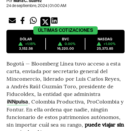
Por
María C. Suárez
24 de septiembre, 2024 | 01:00 AM
ÚLTIMAS
COTIZACIONES
DÓLAR
BVC
NASDAQ
+1.15%
0.00%
+1.00%
3,152.58
16,220.00
25,373.85
Bogotá — Bloomberg Línea tuvo acceso a esta
carta, enviada por secretario general del
Mincomercio, liderado por Luis Carlos Reyes,
a Andrés Raúl Guzmán Toro, presidente de
Fiducoldex, la entidad que administra
, Colombia Productiva, ProColombia y
iNNpulsa
Fontur. En ella ordena que nadie, ningún
funcionario de estos patrimonios autónomos,
sin importar cuál sea su rango,
puede viajar sin