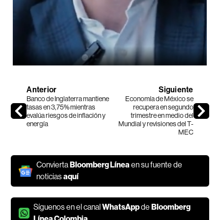
Anterior
Siguiente
Banco de Inglaterra mantiene
Economía de México se
tasas en 3,75% mientras
recupera en segundo
evalúa riesgos de inflación y
trimestre en medio del
energía
Mundial y revisiones del T-
MEC
Convierta
Bloomberg Línea
en su fuente de
noticias
aquí
Síguenos en el canal
WhatsApp
de
Bloomberg
Línea Colombia