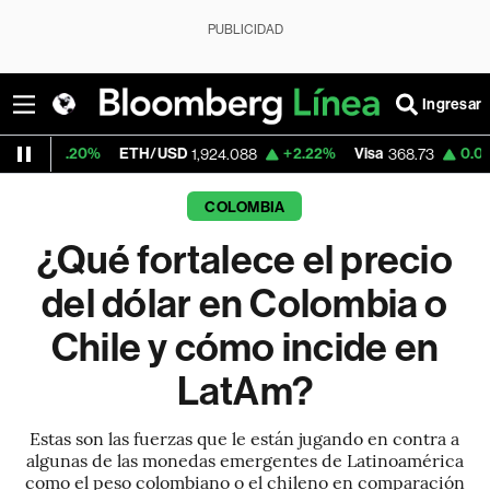
PUBLICIDAD
Ingresar
ETH/USD
+2.22%
Visa
0.00%
MercadoL
1,924.088
368.73
COLOMBIA
¿Qué fortalece el precio
del dólar en Colombia o
Chile y cómo incide en
LatAm?
Estas son las fuerzas que le están jugando en contra a
algunas de las monedas emergentes de Latinoamérica
como el peso colombiano o el chileno en comparación