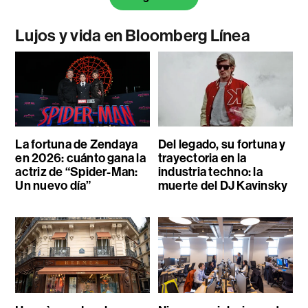
Lujos y vida en Bloomberg Línea
La fortuna de Zendaya
Del legado, su fortuna y
en 2026: cuánto gana la
trayectoria en la
actriz de “Spider-Man:
industria techno: la
Un nuevo día”
muerte del DJ Kavinsky