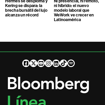
Hermès se desploma y
Ni presencial, ni remoto,
Kering se dispara: la
ni híbrido: el nuevo
brecha bursátil del lujo
modelo laboral que
alcanza un récord
WeWork ve crecer en
Latinoamérica