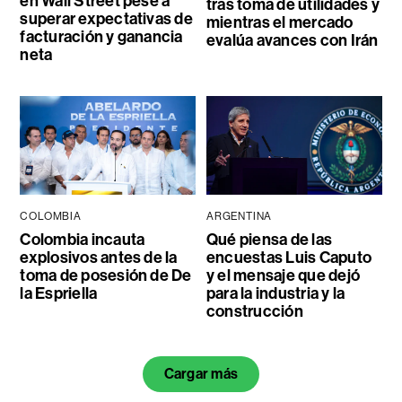
en Wall Street pese a
tras toma de utilidades y
superar expectativas de
mientras el mercado
facturación y ganancia
evalúa avances con Irán
neta
COLOMBIA
ARGENTINA
Colombia incauta
Qué piensa de las
explosivos antes de la
encuestas Luis Caputo
toma de posesión de De
y el mensaje que dejó
la Espriella
para la industria y la
construcción
Cargar más