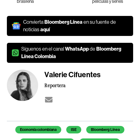
brasileña
películas y series
Convierta
Bloomberg Línea
en su fuente de
noticias
aquí
Síguenos en el canal
WhatsApp
de
Bloomberg
Línea Colombia
Valerie Cifuentes
Reportera
Temas de este artículo
Economía colombiana
ISE
Bloomberg Línea