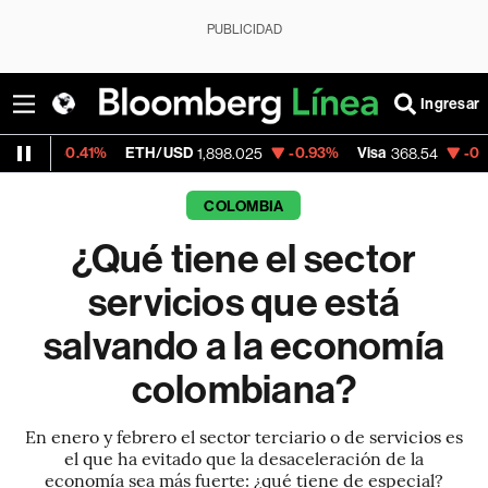
PUBLICIDAD
Ingresar
%
ETH/USD
-0.93%
Visa
-0.28%
Mercado
1,898.025
368.54
COLOMBIA
¿Qué tiene el sector
servicios que está
salvando a la economía
colombiana?
En enero y febrero el sector terciario o de servicios es
el que ha evitado que la desaceleración de la
economía sea más fuerte: ¿qué tiene de especial?