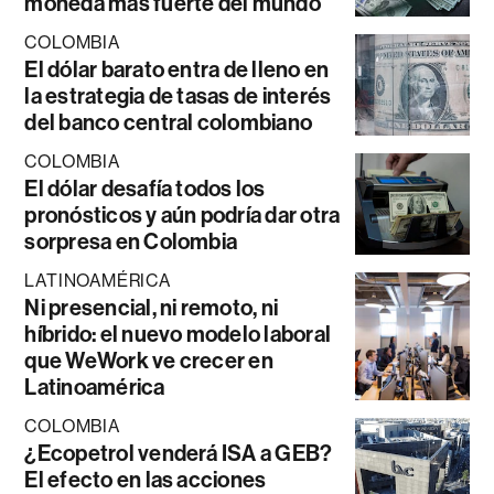
moneda más fuerte del mundo
COLOMBIA
El dólar barato entra de lleno en
la estrategia de tasas de interés
del banco central colombiano
COLOMBIA
El dólar desafía todos los
pronósticos y aún podría dar otra
sorpresa en Colombia
LATINOAMÉRICA
Ni presencial, ni remoto, ni
híbrido: el nuevo modelo laboral
que WeWork ve crecer en
Latinoamérica
COLOMBIA
¿Ecopetrol venderá ISA a GEB?
El efecto en las acciones