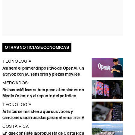
OTRAS NOTICIAS ECONÓMICAS
TECNOLOGÍA
Así será el primer dispositivo de OpenAI: un
altavoz con IA, sensores y piezas móviles
MERCADOS
Bolsas asiáticas suben pese a tensiones en
Medio Oriente y al repunte del petróleo
TECNOLOGÍA
Artistas se resisten a que sus voces y
canciones sean usadas para entrenar a la IA
COSTA RICA
En qué consiste la propuesta de Costa Rica