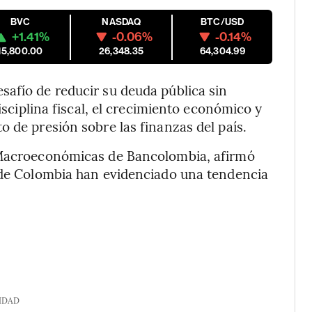
BVC
NASDAQ
BTC/USD
+1.41%
-0.06%
-0.14%
15,800.00
26,348.35
64,304.99
safío de reducir su deuda pública sin
disciplina fiscal, el crecimiento económico y
 de presión sobre las finanzas del país.
s Macroeconómicas de Bancolombia, afirmó
s de Colombia han evidenciado una tendencia
IDAD