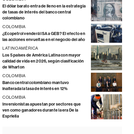
El dólar barato entra de lleno en la estrategia
de tasas de interés del banco central
colombiano
COLOMBIA
¿Ecopetrol venderá ISA a GEB? El efecto en
las acciones envueltas en el negocio del año
LATINOAMÉRICA
Los 5 países de América Latina con mayor
calidad de vida en 2026, según clasificación
de Wharton
COLOMBIA
Banco central colombiano mantuvo
inalterada la tasa de interés en 12%
COLOMBIA
Inversionistas apuestan por sectores que
ven como ganadores durante la era De la
Espriella