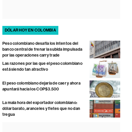
DÓLAR HOY EN COLOMBIA
Peso colombiano desafía los intentos del
banco central de frenar la subida impulsada
por las operaciones carry trade
Las razones por las que el peso colombiano
está siendo tan atractivo
El peso colombiano dejaría de caer y ahora
apuntará hacia los COP$3.500
La mala hora del exportador colombiano:
dólar barato, aranceles y fletes que no dan
tregua