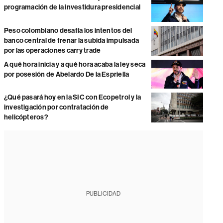
programación de la investidura presidencial
Peso colombiano desafía los intentos del
banco central de frenar la subida impulsada
por las operaciones carry trade
A qué hora inicia y a qué hora acaba la ley seca
por posesión de Abelardo De la Espriella
¿Qué pasará hoy en la SIC con Ecopetrol y la
investigación por contratación de
helicópteros?
PUBLICIDAD