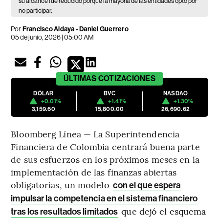
su alcance fue reducido porque la mayoría de las entidades optó por
no participar.
Por
Francisco Aldaya
-
Daniel Guerrero
05 de junio, 2026 | 05:00 AM
ÚLTIMAS
COTIZACIONES
DÓLAR
BVC
NASDAQ
+0.01%
+1.41%
+1.30%
3,159.60
15,800.00
26,690.62
Bloomberg Línea — La Superintendencia
Financiera de Colombia centrará buena parte
de sus esfuerzos en los próximos meses en la
implementación de las finanzas abiertas
obligatorias, un modelo
con el que espera
impulsar la competencia en el sistema financiero
que dejó el esquema
tras los resultados limitados