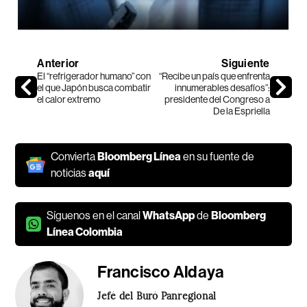
Anterior
Siguiente
El “refrigerador humano” con
“Recibe un país que enfrenta
el que Japón busca combatir
innumerables desafíos”:
el calor extremo
presidente del Congreso a
De la Espriella
Convierta
Bloomberg Línea
en su fuente de
noticias
aquí
Síguenos en el canal
WhatsApp
de
Bloomberg
Línea Colombia
Francisco Aldaya
Jefé del Buró Panregional