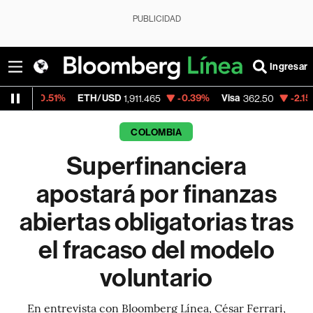
PUBLICIDAD
Ingresar
1%
ETH/USD
-0.39%
Visa
-2.15%
MercadoL
1,911.465
362.50
COLOMBIA
Superfinanciera
apostará por finanzas
abiertas obligatorias tras
el fracaso del modelo
voluntario
En entrevista con Bloomberg Línea, César Ferrari,