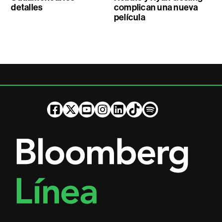
detalles
complican una nueva
película