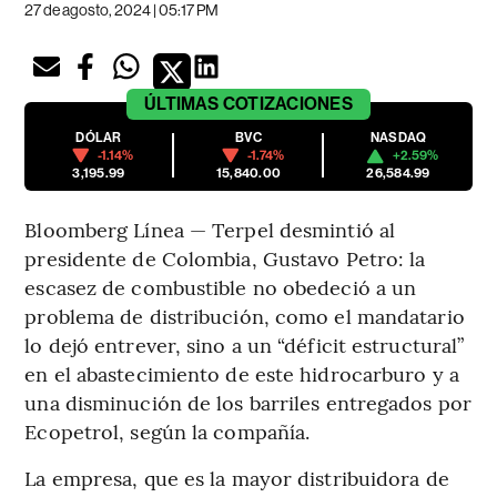
27 de agosto, 2024 | 05:17 PM
ÚLTIMAS
COTIZACIONES
DÓLAR
BVC
NASDAQ
-1.14%
-1.74%
+2.59%
3,195.99
15,840.00
26,584.99
Bloomberg Línea — Terpel desmintió al
presidente de Colombia, Gustavo Petro: la
escasez de combustible no obedeció a un
problema de distribución, como el mandatario
lo dejó entrever, sino a un “déficit estructural”
en el abastecimiento de este hidrocarburo y a
una disminución de los barriles entregados por
Ecopetrol, según la compañía.
La empresa, que es la mayor distribuidora de