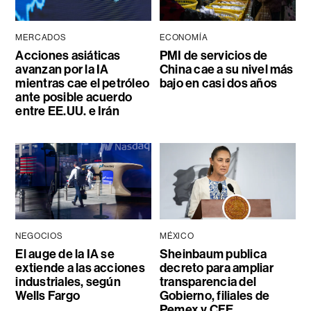
MERCADOS
ECONOMÍA
Acciones asiáticas
PMI de servicios de
avanzan por la IA
China cae a su nivel más
mientras cae el petróleo
bajo en casi dos años
ante posible acuerdo
entre EE.UU. e Irán
NEGOCIOS
MÉXICO
El auge de la IA se
Sheinbaum publica
extiende a las acciones
decreto para ampliar
industriales, según
transparencia del
Wells Fargo
Gobierno, filiales de
Pemex y CFE