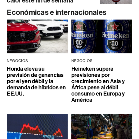
calor este fin de semana
Económicas e internacionales
NEGOCIOS
NEGOCIOS
Honda eleva su
Heineken supera
previsión de ganancias
previsiones por
por el yen débil y la
crecimiento en Asia y
demanda de híbridos en
África pese al débil
EE.UU.
consumo en Europa y
América