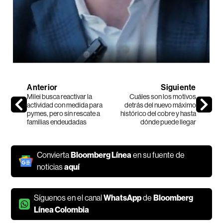
Anterior
Siguiente
Milei busca reactivar la
Cuáles son los motivos
actividad con medida para
detrás del nuevo máximo
pymes, pero sin rescate a
histórico del cobre y hasta
familias endeudadas
dónde puede llegar
Convierta
Bloomberg Línea
en su fuente de
noticias
aquí
Síguenos en el canal
WhatsApp
de
Bloomberg
Línea Colombia