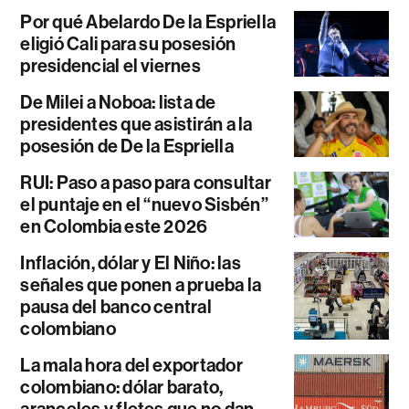
Por qué Abelardo De la Espriella
eligió Cali para su posesión
presidencial el viernes
De Milei a Noboa: lista de
presidentes que asistirán a la
posesión de De la Espriella
RUI: Paso a paso para consultar
el puntaje en el “nuevo Sisbén”
en Colombia este 2026
Inflación, dólar y El Niño: las
señales que ponen a prueba la
pausa del banco central
colombiano
La mala hora del exportador
colombiano: dólar barato,
aranceles y fletes que no dan