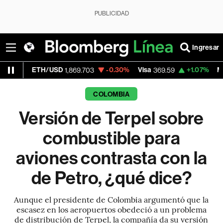
PUBLICIDAD
Ingresar
H/USD
-0.30%
Visa
+1.07%
MercadoLibre
1,869.703
369.59
COLOMBIA
Versión de Terpel sobre
combustible para
aviones contrasta con la
de Petro, ¿qué dice?
Aunque el presidente de Colombia argumentó que la
escasez en los aeropuertos obedeció a un problema
de distribución de Terpel, la compañía da su versión