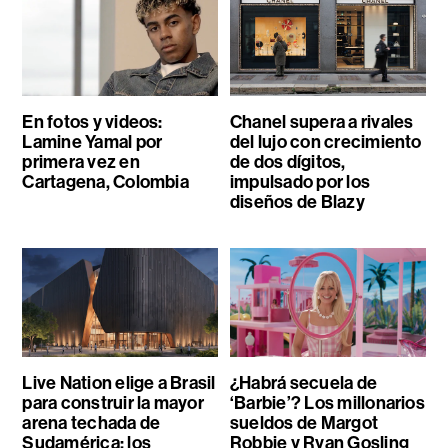
En fotos y videos:
Chanel supera a rivales
Lamine Yamal por
del lujo con crecimiento
primera vez en
de dos dígitos,
Cartagena, Colombia
impulsado por los
diseños de Blazy
Live Nation elige a Brasil
¿Habrá secuela de
para construir la mayor
‘Barbie’? Los millonarios
arena techada de
sueldos de Margot
Sudamérica: los
Robbie y Ryan Gosling