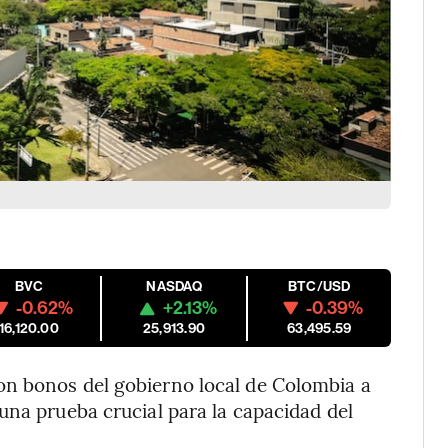
BVC
NASDAQ
BTC/USD
-0.62%
+2.13%
-0.39%
16,120.00
25,913.90
63,495.59
on bonos del gobierno local de Colombia a
una prueba crucial para la capacidad del