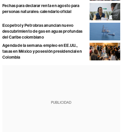
Fechas para declarar renta en agosto para
personas naturales: calendario oficial
Ecopetrol y Petrobras anuncian nuevo
descubrimiento de gas en aguas profundas
del Caribe colombiano
Agenda de la semana: empleo en EE.UU.,
tasas en México y posesión presidencial en
Colombia
PUBLICIDAD