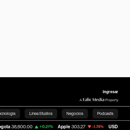
Ingresar
ecnología
Línea Studios
Negocios
Podcasts
00.00
Apple
303.27
USD COP
3,232.96
+0.21%
-1.74%
English