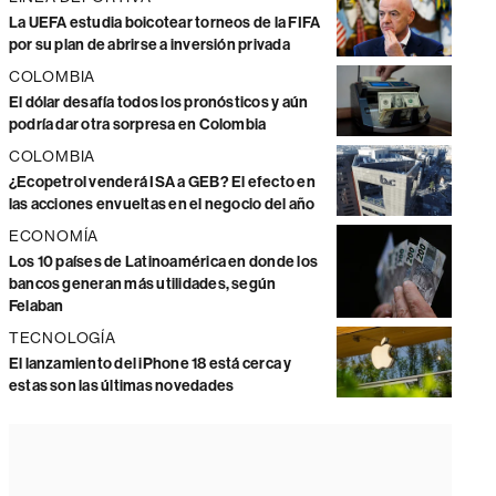
La UEFA estudia boicotear torneos de la FIFA
por su plan de abrirse a inversión privada
COLOMBIA
El dólar desafía todos los pronósticos y aún
podría dar otra sorpresa en Colombia
COLOMBIA
¿Ecopetrol venderá ISA a GEB? El efecto en
las acciones envueltas en el negocio del año
ECONOMÍA
Los 10 países de Latinoamérica en donde los
bancos generan más utilidades, según
Felaban
TECNOLOGÍA
El lanzamiento del iPhone 18 está cerca y
estas son las últimas novedades