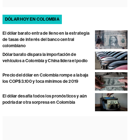
DÓLAR HOY EN COLOMBIA
El dólar barato entra de lleno en la estrategia
de tasas de interés del banco central
colombiano
Dólar barato dispara la importación de
vehículos a Colombia y China lidera el podio
Precio del dólar en Colombia rompe a la baja
los COP$3.100 y toca mínimos de 2019
El dólar desafía todos los pronósticos y aún
podría dar otra sorpresa en Colombia