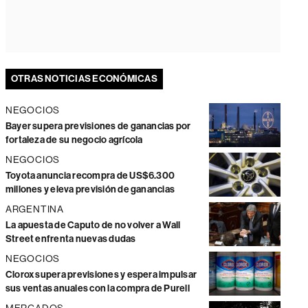
OTRAS NOTICIAS ECONÓMICAS
NEGOCIOS
Bayer supera previsiones de ganancias por
fortaleza de su negocio agrícola
NEGOCIOS
Toyota anuncia recompra de US$6.300
millones y eleva previsión de ganancias
ARGENTINA
La apuesta de Caputo de no volver a Wall
Street enfrenta nuevas dudas
NEGOCIOS
Clorox supera previsiones y espera impulsar
sus ventas anuales con la compra de Purell