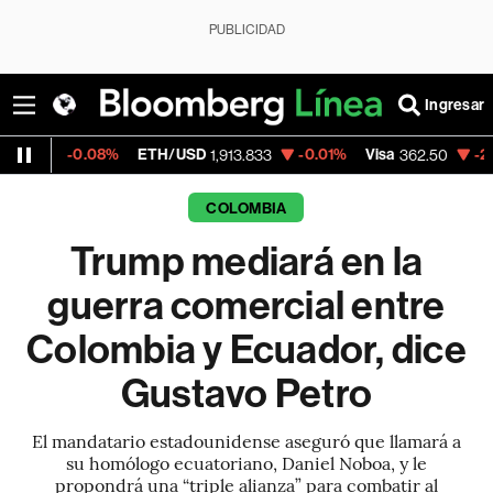
PUBLICIDAD
Ingresar
.08%
ETH/USD
-0.01%
Visa
-2.15%
Merca
1,913.833
362.50
COLOMBIA
Trump mediará en la
guerra comercial entre
Colombia y Ecuador, dice
Gustavo Petro
El mandatario estadounidense aseguró que llamará a
su homólogo ecuatoriano, Daniel Noboa, y le
propondrá una “triple alianza” para combatir al