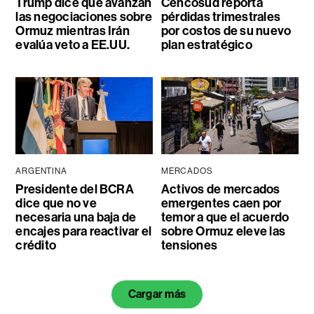
Trump dice que avanzan
Cencosud reporta
las negociaciones sobre
pérdidas trimestrales
Ormuz mientras Irán
por costos de su nuevo
evalúa veto a EE.UU.
plan estratégico
ARGENTINA
MERCADOS
Presidente del BCRA
Activos de mercados
dice que no ve
emergentes caen por
necesaria una baja de
temor a que el acuerdo
encajes para reactivar el
sobre Ormuz eleve las
crédito
tensiones
Cargar más