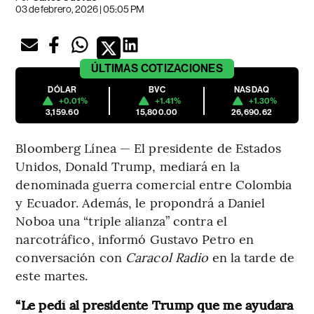
03 de febrero, 2026 | 05:05 PM
ÚLTIMAS
COTIZACIONES
DÓLAR
BVC
NASDAQ
+0.01%
+1.41%
+1.30%
3,159.60
15,800.00
26,690.62
Bloomberg Línea — El presidente de Estados
Unidos, Donald Trump, mediará en la
denominada guerra comercial entre Colombia
y Ecuador. Además, le propondrá a Daniel
Noboa una “triple alianza” contra el
narcotráfico, informó Gustavo Petro en
conversación con
Caracol Radio
en la tarde de
este martes.
“Le pedí al presidente Trump que me ayudara