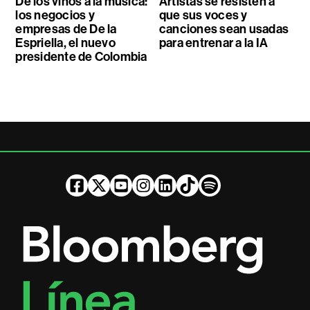
De los vinos a la música:
Artistas se resisten a
los negocios y
que sus voces y
empresas de De la
canciones sean usadas
Espriella, el nuevo
para entrenar a la IA
presidente de Colombia