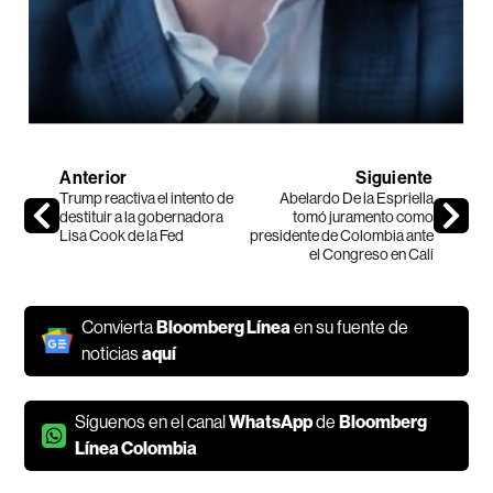
Anterior
Siguiente
Trump reactiva el intento de
Abelardo De la Espriella
destituir a la gobernadora
tomó juramento como
Lisa Cook de la Fed
presidente de Colombia ante
el Congreso en Cali
Convierta
Bloomberg Línea
en su fuente de
noticias
aquí
Síguenos en el canal
WhatsApp
de
Bloomberg
Línea Colombia