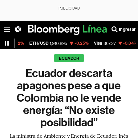
PUBLICIDAD
Ingresar
ETH/USD
-0.25%
Visa
-0.34%
MercadoLi
1,910.895
367.27
ECUADOR
Ecuador descarta
apagones pese a que
Colombia no le vende
energía: “No existe
posibilidad”
La ministra de Ambiente y Energía de Ecuador, Inés