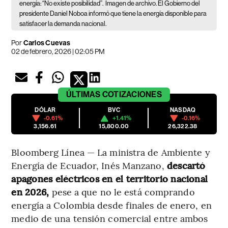
energía: “No existe posibilidad”.
Imagen de archivo. El Gobierno del
presidente Daniel Noboa informó que tiene la energía disponible para
satisfacer la demanda nacional.
Por
Carlos Cuevas
02 de febrero, 2026 | 02:05 PM
ÚLTIMAS
COTIZACIONES
DÓLAR
BVC
NASDAQ
-0.61%
+1.41%
-0.16%
3,156.61
15,800.00
26,322.38
Bloomberg Línea — La ministra de Ambiente y
Energía de Ecuador, Inés Manzano,
descartó
apagones eléctricos en el territorio nacional
en 2026,
pese a que no le está comprando
energía a Colombia desde finales de enero, en
medio de una tensión comercial entre ambos