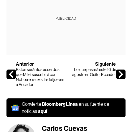
PUBLICIDAD
Anterior
Siguiente
Estos serán los acuerdos
Lo que pasará este 10 de
que Milei suscribirá con
agosto en Quito, Ecuador
Noboa en su visita del jueves
a Ecuador
Convierta
Bloomberg Línea
en su fuente de
noticias
aquí
Carlos Cuevas