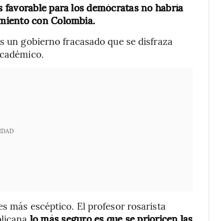
 favorable para los demócratas no habría
miento con Colombia.
es un gobierno fracasado que se disfraza
académico.
IDAD
s más escéptico. El profesor rosarista
blicana
lo más seguro es que se prioricen las