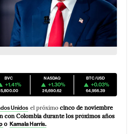
BVC
NASDAQ
BTC/USD
+1.41%
+1.30%
+0.03%
15,800.00
26,690.62
64,956.39
el próximo
cinco de noviembre
ados Unidos
ón con Colombia durante los próximos años
o
mp
Kamala Harris.