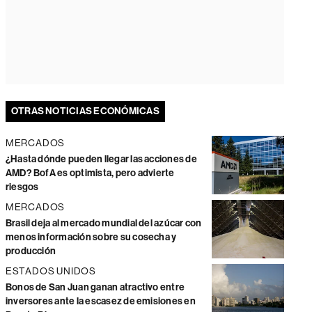
OTRAS NOTICIAS ECONÓMICAS
MERCADOS
¿Hasta dónde pueden llegar las acciones de
AMD? BofA es optimista, pero advierte
riesgos
MERCADOS
Brasil deja al mercado mundial del azúcar con
menos información sobre su cosecha y
producción
ESTADOS UNIDOS
Bonos de San Juan ganan atractivo entre
inversores ante la escasez de emisiones en