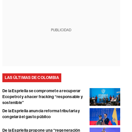
PUBLICIDAD
LAS ÚLTIMAS DE COLOMBIA
De la Espriella se compromete a recuperar
Ecopetrol y a hacer fracking “responsable y
sostenible”
De la Espriella anuncia reforma tributaria y
congelará el gasto público
De la Espriella propone una “regeneración