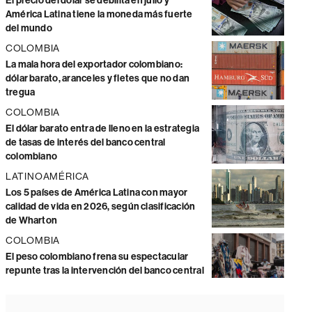
El precio del dólar se debilita en julio y
América Latina tiene la moneda más fuerte
del mundo
COLOMBIA
La mala hora del exportador colombiano:
dólar barato, aranceles y fletes que no dan
tregua
COLOMBIA
El dólar barato entra de lleno en la estrategia
de tasas de interés del banco central
colombiano
LATINOAMÉRICA
Los 5 países de América Latina con mayor
calidad de vida en 2026, según clasificación
de Wharton
COLOMBIA
El peso colombiano frena su espectacular
repunte tras la intervención del banco central