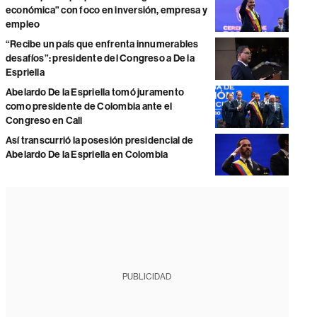
económica” con foco en inversión, empresa y
empleo
“Recibe un país que enfrenta innumerables
desafíos”: presidente del Congreso a De la
Espriella
Abelardo De la Espriella tomó juramento
como presidente de Colombia ante el
Congreso en Cali
Así transcurrió la posesión presidencial de
Abelardo De la Espriella en Colombia
PUBLICIDAD