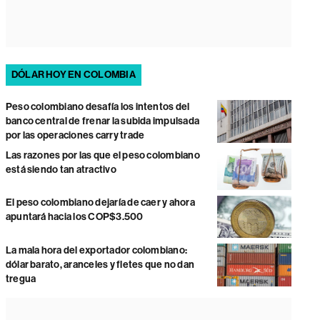
DÓLAR HOY EN COLOMBIA
Peso colombiano desafía los intentos del
banco central de frenar la subida impulsada
por las operaciones carry trade
Las razones por las que el peso colombiano
está siendo tan atractivo
El peso colombiano dejaría de caer y ahora
apuntará hacia los COP$3.500
La mala hora del exportador colombiano:
dólar barato, aranceles y fletes que no dan
tregua