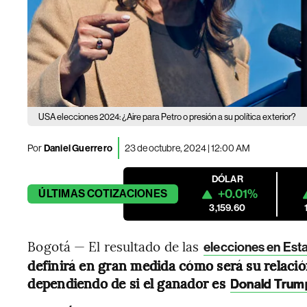
USA elecciones 2024: ¿Aire para Petro o presión a su política exterior?
Por
Daniel Guerrero
23 de octubre, 2024 | 12:00 AM
DÓLAR
+0.01%
ÚLTIMAS
COTIZACIONES
3,159.60
Bogotá — El resultado de las
elecciones en Est
definirá en gran medida cómo será su relaci
dependiendo de si el ganador es
Donald Tru