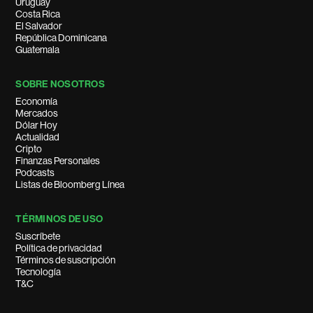
Uruguay
Costa Rica
El Salvador
República Dominicana
Guatemala
SOBRE NOSOTROS
Economía
Mercados
Dólar Hoy
Actualidad
Cripto
Finanzas Personales
Podcasts
Listas de Bloomberg Línea
TÉRMINOS DE USO
Suscríbete
Política de privacidad
Términos de suscripción
Tecnología
T&C