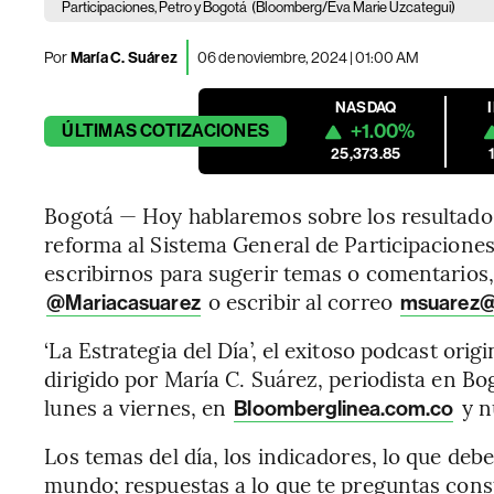
Participaciones, Petro y Bogotá
(Bloomberg/Eva Marie Uzcategui)
Por
María C. Suárez
06 de noviembre, 2024 | 01:00 AM
NASDAQ
+1.00%
ÚLTIMAS
COTIZACIONES
25,373.85
Bogotá — Hoy hablaremos sobre los resultados
reforma al Sistema General de Participaciones 
escribirnos para sugerir temas o comentarios,
o escribir al correo
@Mariacasuarez
msuarez@
‘La Estrategia del Día’, el exitoso podcast ori
dirigido por María C. Suárez, periodista en Bo
lunes a viernes, en
y n
Bloomberglinea.com.co
Los temas del día, los indicadores, lo que deb
mundo; respuestas a lo que te preguntas con