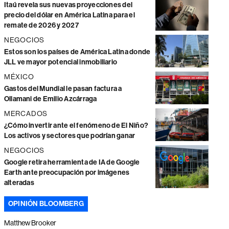
Itaú revela sus nuevas proyecciones del
precio del dólar en América Latina para el
remate de 2026 y 2027
NEGOCIOS
Estos son los países de América Latina donde
JLL ve mayor potencial inmobiliario
MÉXICO
Gastos del Mundial le pasan factura a
Ollamani de Emilio Azcárraga
MERCADOS
¿Cómo invertir ante el fenómeno de El Niño?
Los activos y sectores que podrían ganar
NEGOCIOS
Google retira herramienta de IA de Google
Earth ante preocupación por imágenes
alteradas
OPINIÓN BLOOMBERG
Matthew Brooker