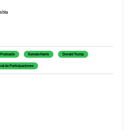
mbia
Podcasts
Kamala Harris
Donald Trump
al de Participaciones