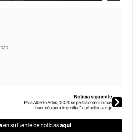
IDAD
Noticia siguiente
Para Alberto Ades, “2026 se perfila como un muy
buen año para Argentina”: qué activos elige
a
aquí
en su fuente de noticias