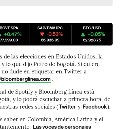
IBOVESPA
S&P/BMV IPC
BTC/USD
+0.47%
-0.53%
+0.05%
177,999.00
66,936.99
62,928.75
 de las elecciones en Estados Unidos, la
y lo que dijo Petro de Bogotá. Si quiere
 no dude en etiquetar en Twitter a
.
bloomberglinea.com
ginal de Spotify y Bloomberg Línea está
gotá, y lo podrá escuchar a primera hora, de
uestras redes sociales (
y
).
Twitter
Facebook
es saber en Colombia, América Latina y el
stantemente.
Las voces de personajes