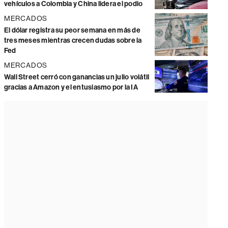
vehículos a Colombia y China lidera el podio
MERCADOS
El dólar registra su peor semana en más de
tres meses mientras crecen dudas sobre la
Fed
MERCADOS
Wall Street cerró con ganancias un julio volátil
gracias a Amazon y el entusiasmo por la IA