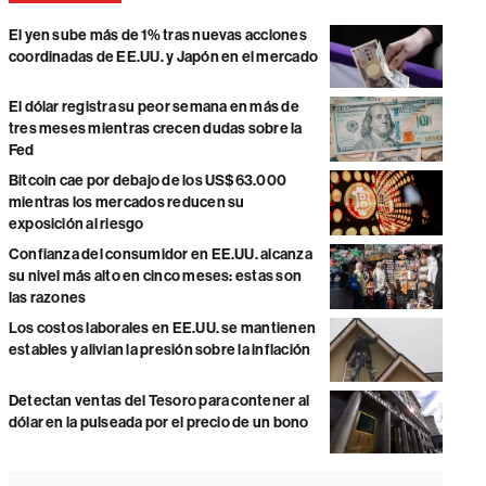
El yen sube más de 1% tras nuevas acciones
coordinadas de EE.UU. y Japón en el mercado
El dólar registra su peor semana en más de
tres meses mientras crecen dudas sobre la
Fed
Bitcoin cae por debajo de los US$63.000
mientras los mercados reducen su
exposición al riesgo
Confianza del consumidor en EE.UU. alcanza
su nivel más alto en cinco meses: estas son
las razones
Los costos laborales en EE.UU. se mantienen
estables y alivian la presión sobre la inflación
Detectan ventas del Tesoro para contener al
dólar en la pulseada por el precio de un bono