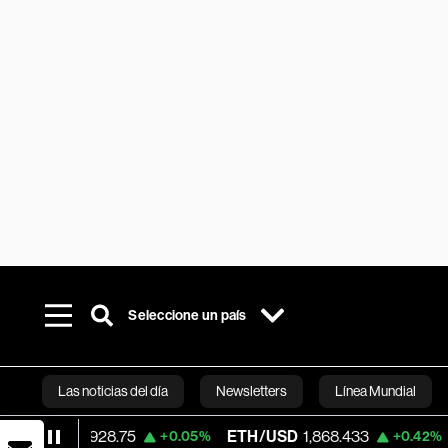
Seleccione un país
Las noticias del día
Newsletters
Línea Mundial
.75
ETH/USD
1,868.433
Visa
366.13
+0.05%
+0.42%
Bloomberg 