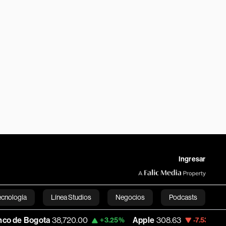
Ingresar
ecnología
Línea Studios
Negocios
Podcasts
8,720.00
Apple
308.63
USD COP
3,152.
+3.25%
-7.53%
English