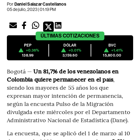
Por
Daniel Salazar Castellanos
05 de julio, 2023 | 01:19 PM
ÚLTIMAS
COTIZACIONES
PEP
DÓLAR
BVC
+0.36%
+0.01%
+1.41%
138.99
3,159.60
15,800.00
Bogotá —
Un 81,7% de los venezolanos en
Colombia quiere permanecer en el país
,
siendo los mayores de 55 años los que
expresan mayor intención de permanencia,
según la encuesta Pulso de la Migración
divulgada este miércoles por el Departamento
Administrativo Nacional de Estadística (Dane).
La encuesta, que se aplicó del 1 de marzo al 10