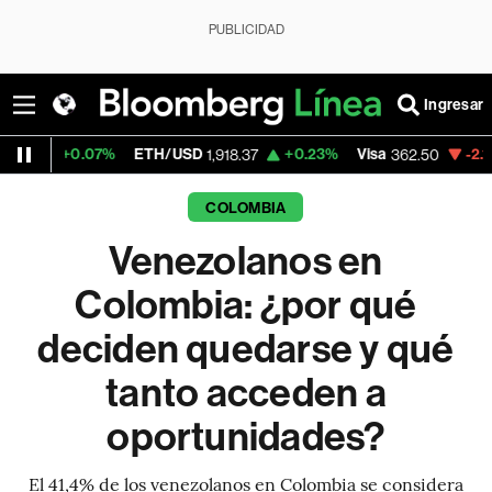
PUBLICIDAD
Ingresar
%
ETH/USD
+0.23%
Visa
-2.15%
MercadoL
1,918.37
362.50
COLOMBIA
Venezolanos en
Colombia: ¿por qué
deciden quedarse y qué
tanto acceden a
oportunidades?
El 41,4% de los venezolanos en Colombia se considera