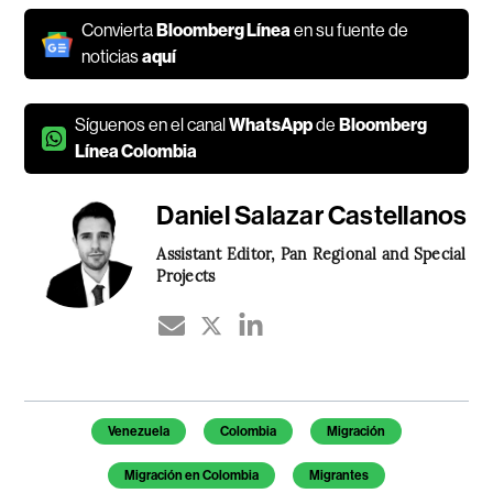
Convierta
Bloomberg Línea
en su fuente de
noticias
aquí
Síguenos en el canal
WhatsApp
de
Bloomberg
Línea Colombia
Daniel Salazar Castellanos
Assistant Editor, Pan Regional and Special
Projects
Temas de este artículo
Venezuela
Colombia
Migración
Migración en Colombia
Migrantes