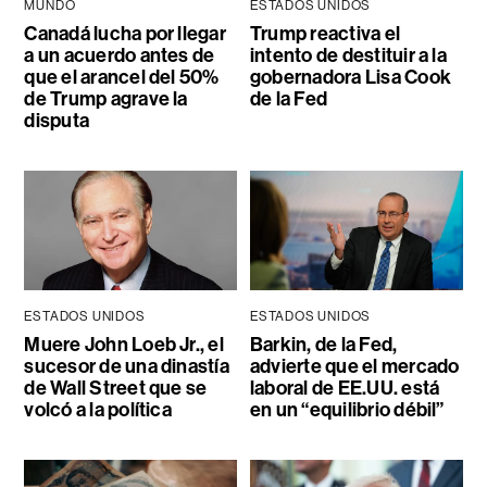
MUNDO
ESTADOS UNIDOS
Canadá lucha por llegar
Trump reactiva el
a un acuerdo antes de
intento de destituir a la
que el arancel del 50%
gobernadora Lisa Cook
de Trump agrave la
de la Fed
disputa
ESTADOS UNIDOS
ESTADOS UNIDOS
Muere John Loeb Jr., el
Barkin, de la Fed,
sucesor de una dinastía
advierte que el mercado
de Wall Street que se
laboral de EE.UU. está
volcó a la política
en un “equilibrio débil”