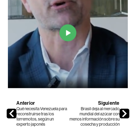
Anterior
Siguiente
Qué necesita Venezuela para
Brasil deja al mercado
reconstruirse tras los
mundial del azúcar con
terremotos, según un
menos información sobre su
experto japonés
cosecha y producción