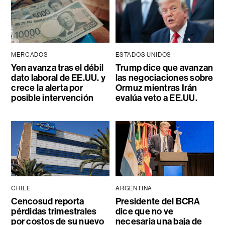
MERCADOS
ESTADOS UNIDOS
Yen avanza tras el débil
Trump dice que avanzan
dato laboral de EE.UU. y
las negociaciones sobre
crece la alerta por
Ormuz mientras Irán
posible intervención
evalúa veto a EE.UU.
CHILE
ARGENTINA
Cencosud reporta
Presidente del BCRA
pérdidas trimestrales
dice que no ve
por costos de su nuevo
necesaria una baja de