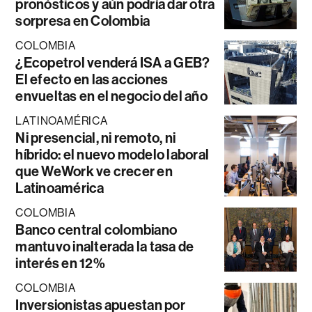
pronósticos y aún podría dar otra
sorpresa en Colombia
COLOMBIA
¿Ecopetrol venderá ISA a GEB?
El efecto en las acciones
envueltas en el negocio del año
LATINOAMÉRICA
Ni presencial, ni remoto, ni
híbrido: el nuevo modelo laboral
que WeWork ve crecer en
Latinoamérica
COLOMBIA
Banco central colombiano
mantuvo inalterada la tasa de
interés en 12%
COLOMBIA
Inversionistas apuestan por