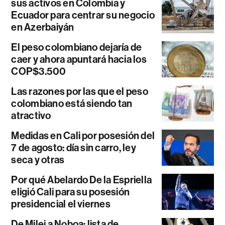
sus activos en Colombia y
Ecuador para centrar su negocio
en Azerbaiyán
El peso colombiano dejaría de
caer y ahora apuntará hacia los
COP$3.500
Las razones por las que el peso
colombiano está siendo tan
atractivo
Medidas en Cali por posesión del
7 de agosto: día sin carro, ley
seca y otras
Por qué Abelardo De la Espriella
eligió Cali para su posesión
presidencial el viernes
De Milei a Noboa: lista de