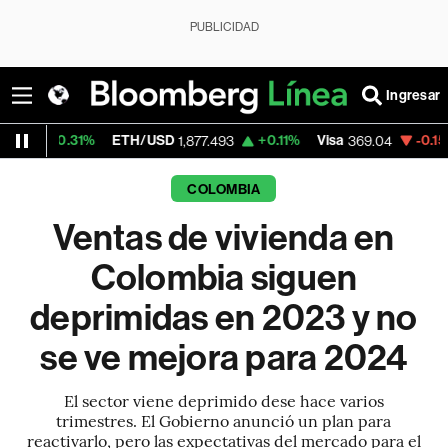
PUBLICIDAD
Ingresar
ETH/USD
+0.11%
Visa
-0.15%
MercadoLibr
1,877.493
369.04
COLOMBIA
Ventas de vivienda en
Colombia siguen
deprimidas en 2023 y no
se ve mejora para 2024
El sector viene deprimido dese hace varios
trimestres. El Gobierno anunció un plan para
reactivarlo, pero las expectativas del mercado para el