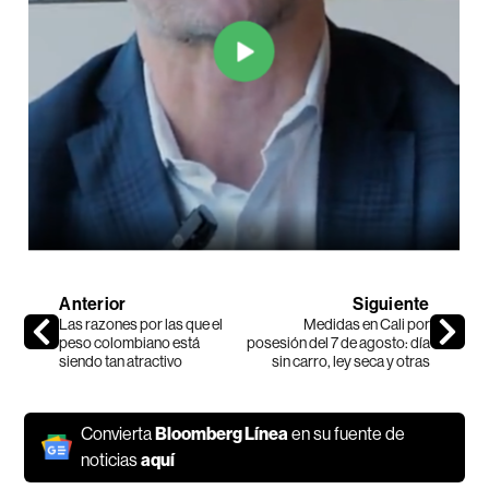
Anterior
Siguiente
Las razones por las que el
Medidas en Cali por
peso colombiano está
posesión del 7 de agosto: día
siendo tan atractivo
sin carro, ley seca y otras
Convierta
Bloomberg Línea
en su fuente de
noticias
aquí