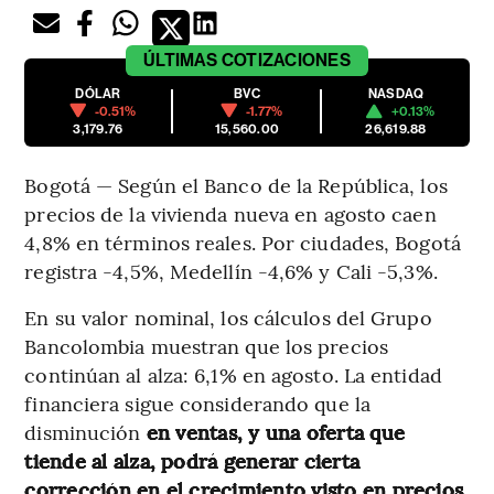
ÚLTIMAS
COTIZACIONES
DÓLAR
BVC
NASDAQ
-0.51%
-1.77%
+0.13%
3,179.76
15,560.00
26,619.88
Bogotá — Según el Banco de la República, los
precios de la vivienda nueva en agosto caen
4,8% en términos reales. Por ciudades, Bogotá
registra -4,5%, Medellín -4,6% y Cali -5,3%.
En su valor nominal, los cálculos del Grupo
Bancolombia muestran que los precios
continúan al alza: 6,1% en agosto. La entidad
financiera sigue considerando que la
disminución
en ventas, y una oferta que
tiende al alza, podrá generar cierta
corrección en el crecimiento visto en precios,