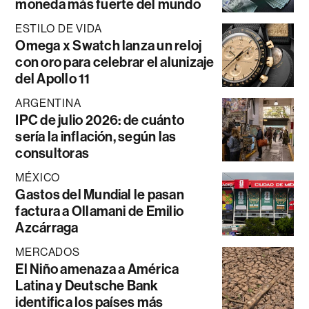
moneda más fuerte del mundo
ESTILO DE VIDA
Omega x Swatch lanza un reloj
con oro para celebrar el alunizaje
del Apollo 11
ARGENTINA
IPC de julio 2026: de cuánto
sería la inflación, según las
consultoras
MÉXICO
Gastos del Mundial le pasan
factura a Ollamani de Emilio
Azcárraga
MERCADOS
El Niño amenaza a América
Latina y Deutsche Bank
identifica los países más