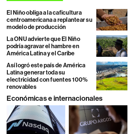
El Niño obliga a la caficultura
centroamericana a replantear su
modelo de producción
La ONU advierte que El Niño
podría agravar el hambre en
América Latina y el Caribe
Así logró este país de América
Latina generar toda su
electricidad con fuentes 100%
renovables
Económicas e internacionales