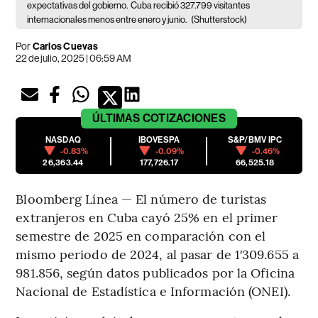
expectativas del gobierno.
Cuba recibió 327.799 visitantes
internacionales menos entre enero y junio.
(Shutterstock)
Por
Carlos Cuevas
22 de julio, 2025 | 06:59 AM
ÚLTIMAS
COTIZACIONES
NASDAQ
IBOVESPA
S&P/BMV IPC
-0.83%
-0.09%
-0.46%
26,363.44
177,726.17
66,525.18
Bloomberg Línea — El número de turistas
extranjeros en Cuba cayó 25% en el primer
semestre de 2025 en comparación con el
mismo periodo de 2024, al pasar de 1′309.655 a
981.856, según datos publicados por la Oficina
Nacional de Estadística e Información (ONEI).