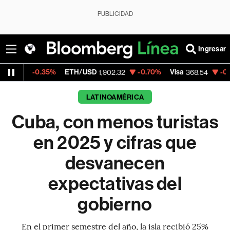
PUBLICIDAD
Ingresar
%
ETH/USD
-0.70%
Visa
-0.28%
MercadoL
1,902.32
368.54
LATINOAMÉRICA
Cuba, con menos turistas
en 2025 y cifras que
desvanecen
expectativas del
gobierno
En el primer semestre del año, la isla recibió 25%