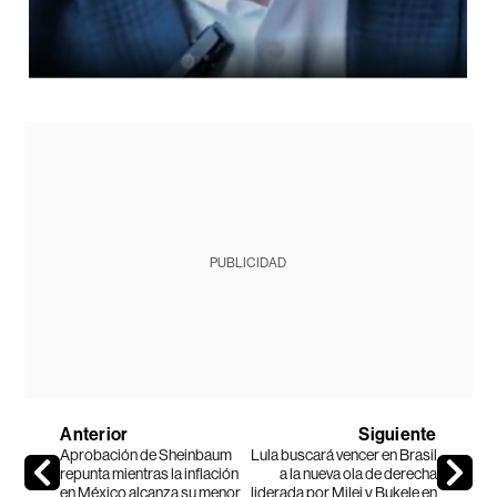
PUBLICIDAD
Anterior
Siguiente
Aprobación de Sheinbaum
Lula buscará vencer en Brasil
repunta mientras la inflación
a la nueva ola de derecha
en México alcanza su menor
liderada por Milei y Bukele en