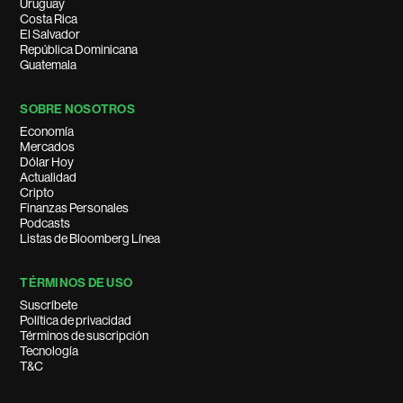
Uruguay
Costa Rica
El Salvador
República Dominicana
Guatemala
SOBRE NOSOTROS
Economía
Mercados
Dólar Hoy
Actualidad
Cripto
Finanzas Personales
Podcasts
Listas de Bloomberg Línea
TÉRMINOS DE USO
Suscríbete
Política de privacidad
Términos de suscripción
Tecnología
T&C