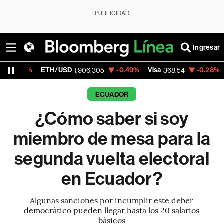
PUBLICIDAD
Ingresar
ETH/USD
-0.49%
Visa
-0.28%
MercadoL
1,906.305
368.54
ECUADOR
¿Cómo saber si soy
miembro de mesa para la
segunda vuelta electoral
en Ecuador?
Algunas sanciones por incumplir este deber
democrático pueden llegar hasta los 20 salarios
básicos