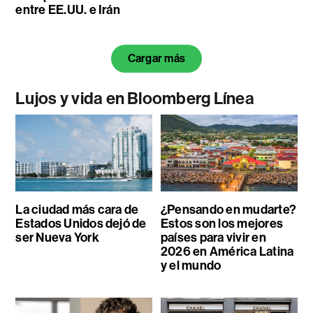
entre EE.UU. e Irán
Cargar más
Lujos y vida en Bloomberg Línea
La ciudad más cara de
¿Pensando en mudarte?
Estados Unidos dejó de
Estos son los mejores
ser Nueva York
países para vivir en
2026 en América Latina
y el mundo