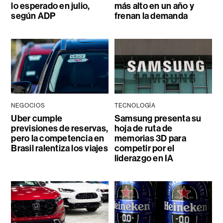
lo esperado en julio,
más alto en un año y
según ADP
frenan la demanda
NEGOCIOS
TECNOLOGÍA
Uber cumple
Samsung presenta su
previsiones de reservas,
hoja de ruta de
pero la competencia en
memorias 3D para
Brasil ralentiza los viajes
competir por el
liderazgo en IA