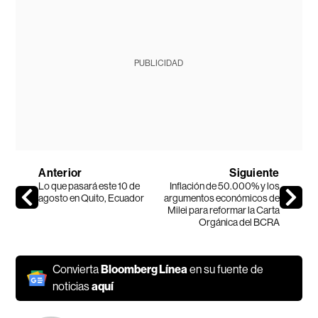
PUBLICIDAD
Anterior
Siguiente
Lo que pasará este 10 de
Inflación de 50.000% y los
agosto en Quito, Ecuador
argumentos económicos de
Milei para reformar la Carta
Orgánica del BCRA
Convierta
Bloomberg Línea
en su fuente de
noticias
aquí