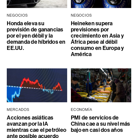
NEGOCIOS
NEGOCIOS
Honda eleva su
Heineken supera
previsión de ganancias
previsiones por
por el yen débil y la
crecimiento en Asia y
demanda de híbridos en
África pese al débil
EE.UU.
consumo en Europa y
América
MERCADOS
ECONOMÍA
Acciones asiáticas
PMI de servicios de
avanzan por la IA
China cae a su nivel más
mientras cae el petróleo
bajo en casi dos años
ante posible acuerdo