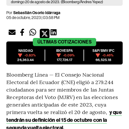
domingo 20 de agosto de 2023.
(Bloomberg/Andres Yepez)
Por
Sebastián Osorio Idárraga
05 de octubre, 2023 | 03:58 PM
ÚLTIMAS
COTIZACIONES
NASDAQ
IBOVESPA
S&P/BMV IPC
-0.83%
-0.09%
-0.46%
26,363.44
177,726.17
66,525.18
Bloomberg Línea — El Consejo Nacional
Electoral del Ecuador (CNE) eligió a 279.244
ciudadanos para ser miembros de las Juntas
Receptoras del Voto (MJRV) en las elecciones
generales anticipadas de este 2023, cuya
primera vuelta se realizó el 20 de agosto,
y que
tendrán su definición el 15 de octubre con la
segunda vuelta electoral.