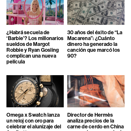
¿Habrá secuela de
30 años del éxito de “La
‘Barbie’? Los millonarios
Macarena”: ¿Cuánto
sueldos de Margot
dinero ha generado la
Robbie y Ryan Gosling
canción que marcó los
complican una nueva
90?
película
Omega x Swatch lanza
Director de Hermès
un reloj con oro para
analiza precios de la
celebrar el alunizaje del
carne de cerdo en China