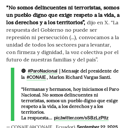
“No somos delincuentes ni terroristas, somos
un pueblo digno que exige respeto a la vida, a
los derechos y a los territorios”,
dijo en X. “La
respuesta del Gobierno no puede ser
represión ni persecución (...),
convocamos a la
unidad de todos los sectores para levantar,
con firmeza y dignidad, la voz colectiva por el
futuro de nuestras familias y del país”.
🔴
| Mensaje del presidente de
#ParoNacional
la
, Marlon Richard Vargas Santi.
#CONAIE
“Hermanas y hermanos, hoy iniciamos el Paro
Nacional. No somos delincuentes ni
terroristas, somos un pueblo digno que exige
respeto a la vida, a los derechos y a los
territorios.
La respuesta…
pic.twitter.com/sSBzLzPttz
— CONAIE (@CONAIE_Ecuador)
September 22, 2025