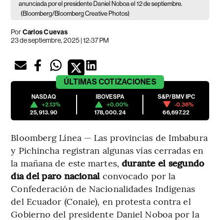
anunciada por el presidente Daniel Noboa el 12 de septiembre.
(Bloomberg/Bloomberg Creative Photos)
Por
Carlos Cuevas
23 de septiembre, 2025 | 12:37 PM
ÚLTIMAS
COTIZACIONES
NASDAQ
IBOVESPA
S&P/BMV IPC
+2.13%
+0.00%
-0.36%
25,913.90
178,000.24
66,697.22
Bloomberg Línea — Las provincias de Imbabura
y Pichincha registran algunas vías cerradas en
la mañana de este martes,
durante el segundo
día del paro nacional
convocado por la
Confederación de Nacionalidades Indígenas
del Ecuador (Conaie), en protesta contra el
Gobierno del presidente Daniel Noboa por la