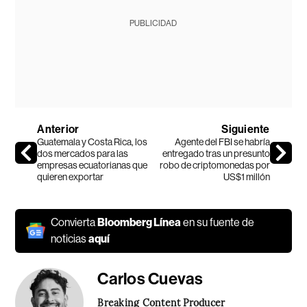
PUBLICIDAD
Anterior
Siguiente
Guatemala y Costa Rica, los
Agente del FBI se habría
dos mercados para las
entregado tras un presunto
empresas ecuatorianas que
robo de criptomonedas por
quieren exportar
US$1 millón
Convierta
Bloomberg Línea
en su fuente de
noticias
aquí
Carlos Cuevas
Breaking Content Producer