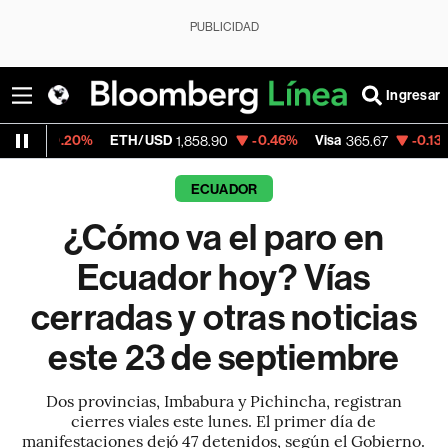
PUBLICIDAD
Ingresar
ETH/USD
-0.46%
Visa
-0.13%
MercadoLib
1,858.90
365.67
ECUADOR
¿Cómo va el paro en
Ecuador hoy? Vías
cerradas y otras noticias
este 23 de septiembre
Dos provincias, Imbabura y Pichincha, registran
cierres viales este lunes. El primer día de
manifestaciones dejó 47 detenidos, según el Gobierno.