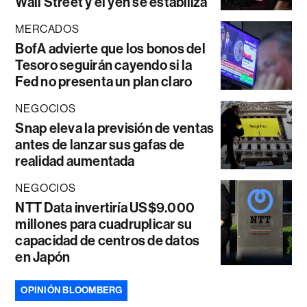
Wall Street y el yen se estabiliza
MERCADOS
BofA advierte que los bonos del
Tesoro seguirán cayendo si la
Fed no presenta un plan claro
NEGOCIOS
Snap eleva la previsión de ventas
antes de lanzar sus gafas de
realidad aumentada
NEGOCIOS
NTT Data invertiría US$9.000
millones para cuadruplicar su
capacidad de centros de datos
en Japón
OPINIÓN BLOOMBERG