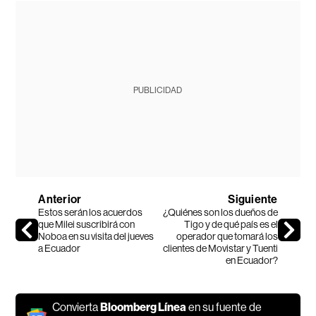
PUBLICIDAD
Anterior
Siguiente
Estos serán los acuerdos
¿Quiénes son los dueños de
que Milei suscribirá con
Tigo y de qué país es el
Noboa en su visita del jueves
operador que tomará los
a Ecuador
clientes de Movistar y Tuenti
en Ecuador?
Convierta
Bloomberg Línea
en su fuente de