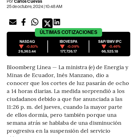
Por
Carlos Cuevas
25 de octubre, 2024 | 10:48 AM
ÚLTIMAS
COTIZACIONES
NASDAQ
IBOVESPA
S&P/BMV IPC
-0.83%
-0.09%
-0.46%
26,363.44
177,726.17
66,525.18
Bloomberg Línea — La ministra (e) de Energía y
Minas de Ecuador, Inés Manzano, dio a
conocer que los cortes de luz pasarán de ocho
a 14 horas diarias. La medida sorprendió a los
ciudadanos debido a que fue anunciada a las
11:26 p. m. del jueves, cuando la mayor parte
de ellos dormía, pero también porque una
semana atrás se hablaba de una disminución
progresiva en la suspensión del servicio