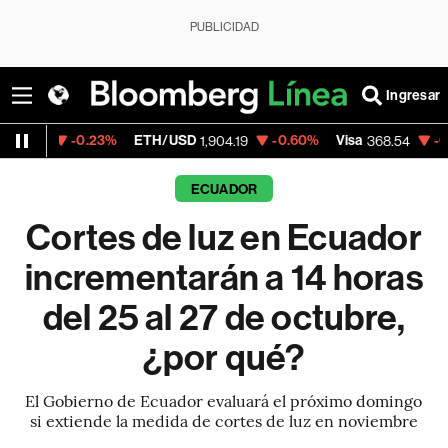
PUBLICIDAD
Ingresar
0.23%
ETH/USD
-0.60%
Visa
-0.28%
Merc
1,904.19
368.54
ECUADOR
Cortes de luz en Ecuador
incrementarán a 14 horas
del 25 al 27 de octubre,
¿por qué?
El Gobierno de Ecuador evaluará el próximo domingo
si extiende la medida de cortes de luz en noviembre