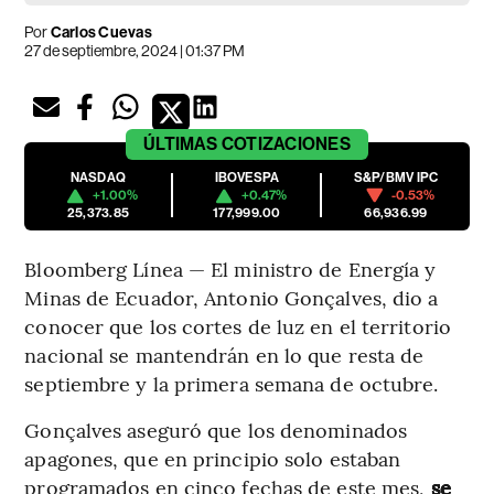
Por
Carlos Cuevas
27 de septiembre, 2024 | 01:37 PM
ÚLTIMAS
COTIZACIONES
NASDAQ
IBOVESPA
S&P/BMV IPC
+1.00%
+0.47%
-0.53%
25,373.85
177,999.00
66,936.99
Bloomberg Línea — El ministro de Energía y
Minas de Ecuador, Antonio Gonçalves, dio a
conocer que los cortes de luz en el territorio
nacional se mantendrán en lo que resta de
septiembre y la primera semana de octubre.
Gonçalves aseguró que los denominados
apagones, que en principio solo estaban
programados en cinco fechas de este mes,
se