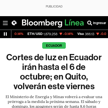
PUBLICIDAD
Ingresar
14%
ETH/USD
-0.14%
Visa
-0.04%
Mercad
1,879.258
366.13
ECUADOR
Cortes de luz en Ecuador
irán hasta el 6 de
octubre; en Quito,
volverán este viernes
El Ministerio de Energía y Minas volverá a evaluar una
prórroga a la medida la próxima semana. El sábado y
domingo, los apagones serán de hasta 8,6 horas