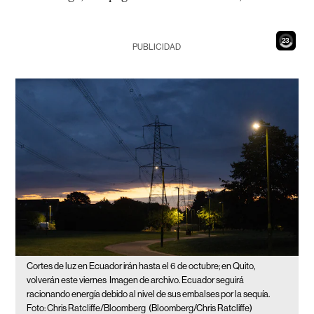
21
PUBLICIDAD
Cortes de luz en Ecuador irán hasta el 6 de octubre; en Quito,
volverán este viernes
Imagen de archivo. Ecuador seguirá
racionando energía debido al nivel de sus embalses por la sequía.
Foto: Chris Ratcliffe/Bloomberg
(Bloomberg/Chris Ratcliffe)