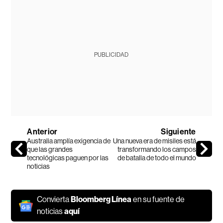
PUBLICIDAD
Anterior
Siguiente
Australia amplía exigencia de
Una nueva era de misiles está
que las grandes
transformando los campos
tecnológicas paguen por las
de batalla de todo el mundo
noticias
Convierta
Bloomberg Línea
en su fuente de
noticias
aquí