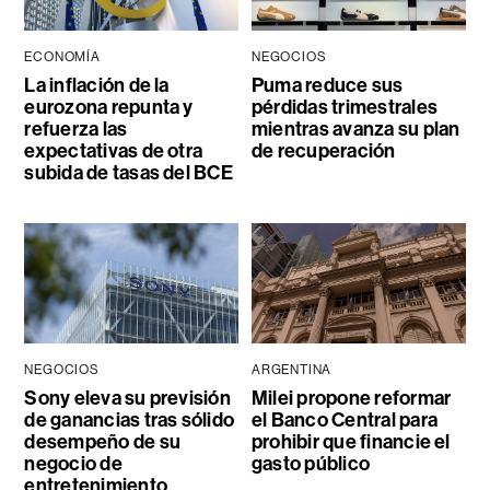
ECONOMÍA
NEGOCIOS
La inflación de la
Puma reduce sus
eurozona repunta y
pérdidas trimestrales
refuerza las
mientras avanza su plan
expectativas de otra
de recuperación
subida de tasas del BCE
NEGOCIOS
ARGENTINA
Sony eleva su previsión
Milei propone reformar
de ganancias tras sólido
el Banco Central para
desempeño de su
prohibir que financie el
negocio de
gasto público
entretenimiento