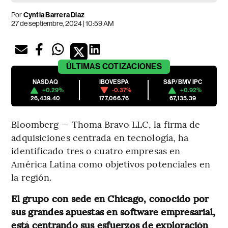
Por
Cyntia Barrera Diaz
27 de septiembre, 2024 | 10:59 AM
ÚLTIMAS
COTIZACIONES
NASDAQ
IBOVESPA
S&P/BMV IPC
+0.29%
-0.37%
+0.92%
26,439.40
177,066.76
67,135.39
Bloomberg — Thoma Bravo LLC, la firma de
adquisiciones centrada en tecnología, ha
identificado tres o cuatro empresas en
América Latina como objetivos potenciales en
la región.
El grupo con sede en Chicago, conocido por
sus grandes apuestas en software empresarial,
está centrando sus esfuerzos de exploración