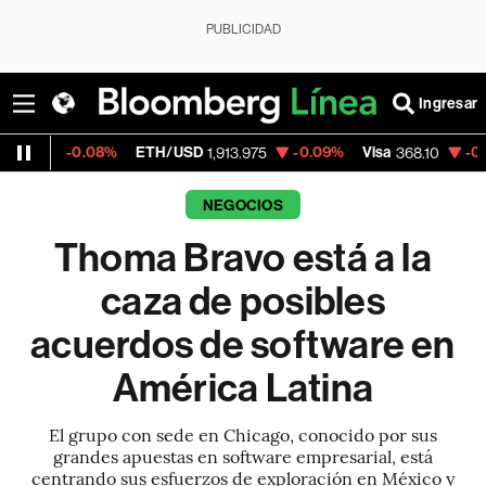
PUBLICIDAD
Ingresar
08%
ETH/USD
-0.09%
Visa
-0.12%
Mercad
1,913.975
368.10
NEGOCIOS
Thoma Bravo está a la
caza de posibles
acuerdos de software en
América Latina
El grupo con sede en Chicago, conocido por sus
grandes apuestas en software empresarial, está
centrando sus esfuerzos de exploración en México y