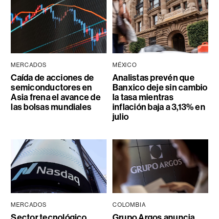
MERCADOS
MÉXICO
Caída de acciones de
Analistas prevén que
semiconductores en
Banxico deje sin cambio
Asia frena el avance de
la tasa mientras
las bolsas mundiales
inflación baja a 3,13% en
julio
MERCADOS
COLOMBIA
Sector tecnológico
Grupo Argos anuncia