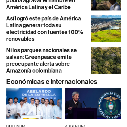
podría agravar el hambre en
América Latina y el Caribe
Así logró este país de América
Latina generar toda su
electricidad con fuentes 100%
renovables
Ni los parques nacionales se
salvan: Greenpeace emite
preocupante alerta sobre
Amazonía colombiana
Económicas e internacionales
COLOMBIA
ARGENTINA