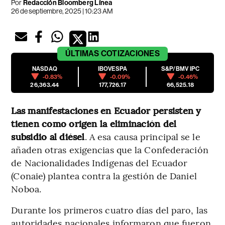
Por
Redacción Bloomberg Línea
26 de septiembre, 2025 | 10:23 AM
ÚLTIMAS
COTIZACIONES
NASDAQ
IBOVESPA
S&P/BMV IPC
-0.83%
-0.09%
-0.46%
26,363.44
177,726.17
66,525.18
Las manifestaciones en Ecuador persisten y
tienen como origen la eliminación del
subsidio al diésel
. A esa causa principal se le
añaden otras exigencias que la Confederación
de Nacionalidades Indígenas del Ecuador
(Conaie) plantea contra la gestión de Daniel
Noboa.
Durante los primeros cuatro días del paro, las
autoridades nacionales informaron que fueron