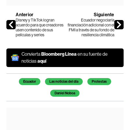
Anterior
Siguiente
Disney y TikTok logran
Ecuador negociaría
acuerdo para que creadores
financiación adicional con el
usen contenido de sus
FMI a través de su fondo de
películas y series
resiliencia climática
Convierta
Bloomberg Línea
en su fuente de
noticias
aquí
Temas de este artículo
Ecuador
Las noticias del día
Protestas
Daniel Noboa