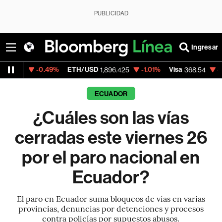
PUBLICIDAD
Ingresar
0.49%
ETH/USD
-1.01%
Visa
-0.28%
Merc
1,896.425
368.54
ECUADOR
¿Cuáles son las vías
cerradas este viernes 26
por el paro nacional en
Ecuador?
El paro en Ecuador suma bloqueos de vías en varias
provincias, denuncias por detenciones y procesos
contra policías por supuestos abusos.