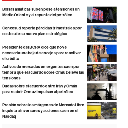
Bolsas asiáticas suben pese a tensiones en
Medio Oriente y al repunte del petróleo
Cencosud reporta pérdidas trimestrales por
costos de su nuevo plan estratégico
Presidente del BCRA dice que no ve
necesaria una baja de encajes para reactivar
el crédito
Activos de mercados emergentes caen por
temor a que el acuerdo sobre Ormuz eleve las
tensiones
Dudas sobre el acuerdo entre Irán y Omán
para reabrir Ormuz impulsan al petróleo
Presión sobre los márgenes de MercadoLibre
inquieta a inversores y acciones caen en el
Nasdaq