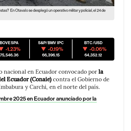
estas?
En Otavalo se desplegó un operativo militar y policial, el 24 de
IBOVESPA
S&P/BMV IPC
BTC/USD
-1.23%
-0.19%
-0.06%
175,546.36
66,396.15
64,352.12
ro nacional en Ecuador convocado por
la
el Ecuador (Conaie)
contra el Gobierno de
mbabura y Carchi, en el norte del país.
iembre 2025 en Ecuador anunciado por la