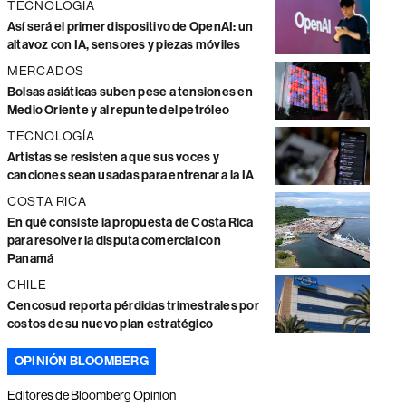
TECNOLOGÍA
Así será el primer dispositivo de OpenAI: un
altavoz con IA, sensores y piezas móviles
MERCADOS
Bolsas asiáticas suben pese a tensiones en
Medio Oriente y al repunte del petróleo
TECNOLOGÍA
Artistas se resisten a que sus voces y
canciones sean usadas para entrenar a la IA
COSTA RICA
En qué consiste la propuesta de Costa Rica
para resolver la disputa comercial con
Panamá
CHILE
Cencosud reporta pérdidas trimestrales por
costos de su nuevo plan estratégico
OPINIÓN BLOOMBERG
Editores de Bloomberg Opinion