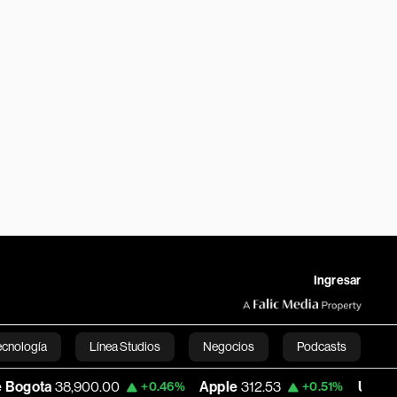
Ingresar
ecnología
Línea Studios
Negocios
Podcasts
900.00
Apple
312.53
USD COP
3,159.39
+0.46%
+0.51%
English