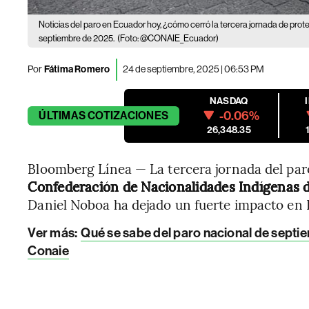
Noticias del paro en Ecuador hoy, ¿cómo cerró la tercera jornada de prot
septiembre de 2025.
(Foto: @CONAIE_Ecuador)
Por
Fátima Romero
24 de septiembre, 2025 | 06:53 PM
NASDAQ
-0.06%
ÚLTIMAS
COTIZACIONES
26,348.35
Bloomberg Línea — La tercera jornada del pa
Confederación de Nacionalidades Indígenas d
Daniel Noboa ha dejado un fuerte impacto en I
Ver más:
Qué se sabe del paro nacional de sept
Conaie