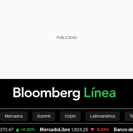
PUBLICIDAD
Mercados
Summit
Cripto
Latinoamérica
T
MercadoLibre
1,824.26
Banco de Bogota
38,
.52%
-5.23%
Green
Economía
Estilo de vida
Mundo
Videos