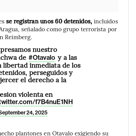
nes
se registran unos 60 detenidos,
incluidos
Aragua, señalado como grupo terrorista por
hn Reimberg.
xpresamos nuestro
Kichwa de
y a las
#Otavalo
a libertad inmediata de los
etenidos, perseguidos y
jercer el derecho a la
esión violenta en
.twitter.com/f7B4nuE1NH
September 24, 2025
 hecho plantones en Otavalo exigiendo su