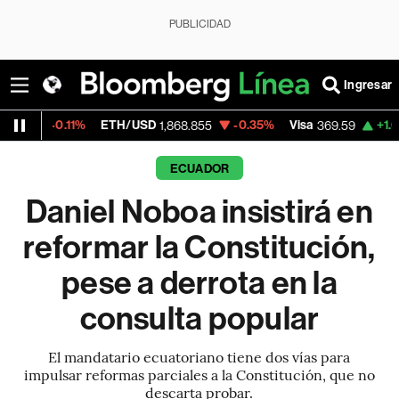
PUBLICIDAD
Ingresar
ETH/USD
-0.35%
Visa
+1.07%
MercadoL
1,868.855
369.59
ECUADOR
Daniel Noboa insistirá en
reformar la Constitución,
pese a derrota en la
consulta popular
El mandatario ecuatoriano tiene dos vías para
impulsar reformas parciales a la Constitución, que no
descarta probar.