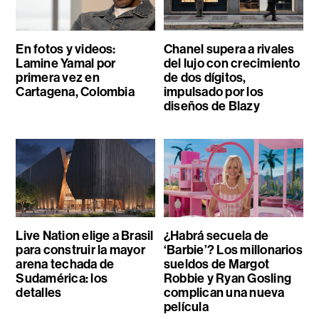
En fotos y videos:
Chanel supera a rivales
Lamine Yamal por
del lujo con crecimiento
primera vez en
de dos dígitos,
Cartagena, Colombia
impulsado por los
diseños de Blazy
Live Nation elige a Brasil
¿Habrá secuela de
para construir la mayor
‘Barbie’? Los millonarios
arena techada de
sueldos de Margot
Sudamérica: los
Robbie y Ryan Gosling
detalles
complican una nueva
película