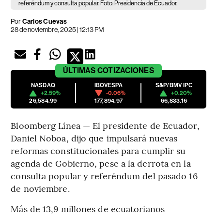
referéndum y consulta popular. Foto: Presidencia de Ecuador.
Por
Carlos Cuevas
28 de noviembre, 2025 | 12:13 PM
ÚLTIMAS
COTIZACIONES
NASDAQ
IBOVESPA
S&P/BMV IPC
+2.59%
-0.06%
+0.20%
26,584.99
177,894.97
66,833.16
Bloomberg Línea — El presidente de Ecuador,
Daniel Noboa, dijo que impulsará nuevas
reformas constitucionales para cumplir su
agenda de Gobierno, pese a la derrota en la
consulta popular y referéndum del pasado 16
de noviembre.
Más de 13,9 millones de ecuatorianos