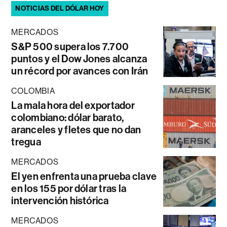
NOTICIAS DEL DÓLAR HOY
MERCADOS
S&P 500 supera los 7.700
puntos y el Dow Jones alcanza
un récord por avances con Irán
COLOMBIA
La mala hora del exportador
colombiano: dólar barato,
aranceles y fletes que no dan
tregua
MERCADOS
El yen enfrenta una prueba clave
en los 155 por dólar tras la
intervención histórica
MERCADOS