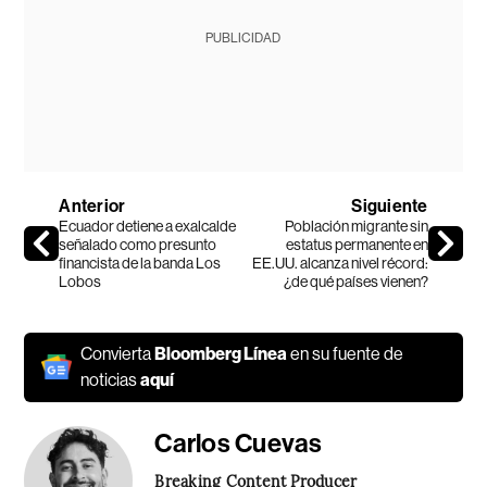
PUBLICIDAD
Anterior
Siguiente
Ecuador detiene a exalcalde
Población migrante sin
señalado como presunto
estatus permanente en
financista de la banda Los
EE.UU. alcanza nivel récord:
Lobos
¿de qué países vienen?
Convierta
Bloomberg Línea
en su fuente de
noticias
aquí
Carlos Cuevas
Breaking Content Producer