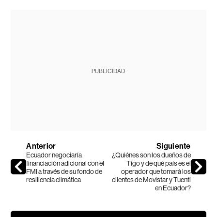
PUBLICIDAD
Anterior
Siguiente
Ecuador negociaría
¿Quiénes son los dueños de
financiación adicional con el
Tigo y de qué país es el
FMI a través de su fondo de
operador que tomará los
resiliencia climática
clientes de Movistar y Tuenti
en Ecuador?