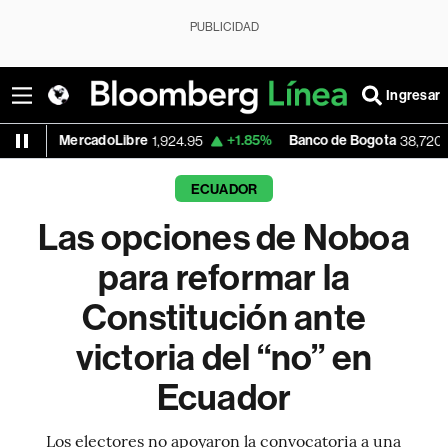
PUBLICIDAD
Ingresar
rcadoLibre
+1.85%
Banco de Bogota
-0.21
1,924.95
38,720.00
ECUADOR
Las opciones de Noboa
para reformar la
Constitución ante
victoria del “no” en
Ecuador
Los electores no apoyaron la convocatoria a una