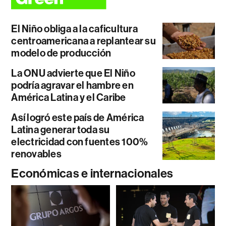
El Niño obliga a la caficultura
centroamericana a replantear su
modelo de producción
La ONU advierte que El Niño
podría agravar el hambre en
América Latina y el Caribe
Así logró este país de América
Latina generar toda su
electricidad con fuentes 100%
renovables
Económicas e internacionales