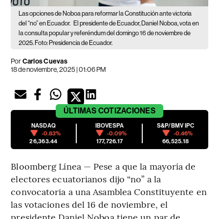
Las opciones de Noboa para reformar la Constitución ante victoria
del “no” en Ecuador.
El presidente de Ecuador, Daniel Noboa, vota en
la consulta popular y referéndum del domingo 16 de noviembre de
2025. Foto: Presidencia de Ecuador.
Por
Carlos Cuevas
18 de noviembre, 2025 | 01:06 PM
ÚLTIMAS
COTIZACIONES
NASDAQ
IBOVESPA
S&P/BMV IPC
-0.83%
-0.09%
-0.46%
26,363.44
177,726.17
66,525.18
Bloomberg Línea — Pese a que la mayoría de
electores ecuatorianos dijo “no” a la
convocatoria a una Asamblea Constituyente en
las votaciones del 16 de noviembre, el
presidente Daniel Noboa tiene un par de