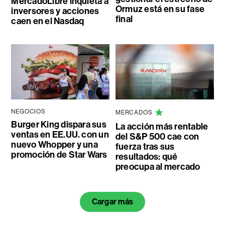
MercadoLibre inquieta a
Ormuz está en su fase
inversores y acciones
final
caen en el Nasdaq
NEGOCIOS
MERCADOS
Burger King dispara sus
La acción más rentable
ventas en EE.UU. con un
del S&P 500 cae con
nuevo Whopper y una
fuerza tras sus
promoción de Star Wars
resultados: qué
preocupa al mercado
Cargar más