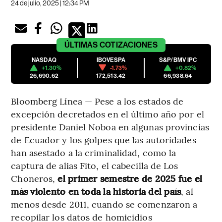
24 de julio, 2025 | 12:34 PM
ÚLTIMAS
COTIZACIONES
NASDAQ
IBOVESPA
S&P/BMV IPC
+1.30%
-1.73%
+0.82%
26,690.62
172,513.42
66,938.64
Bloomberg Línea — Pese a los estados de
excepción decretados en el último año por el
presidente Daniel Noboa en algunas provincias
de Ecuador y los golpes que las autoridades
han asestado a la criminalidad, como la
captura de alias Fito, el cabecilla de Los
Choneros,
el primer semestre de 2025 fue el
más violento en toda la historia del país
, al
menos desde 2011, cuando se comenzaron a
recopilar los datos de homicidios