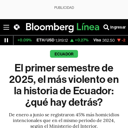
PUBLICIDAD
Ingresar
9%
ETH/USD
+0.27%
Visa
-2.15%
MercadoL
1,919.12
362.50
ECUADOR
El primer semestre de
2025, el más violento en
la historia de Ecuador:
¿qué hay detrás?
De enero a junio se registraron 45% más homicidios
intencionales que en el mismo periodo de 2024,
según el Ministerio del Interior.