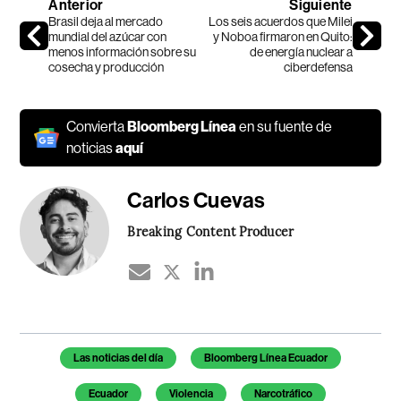
Anterior
Siguiente
Brasil deja al mercado
Los seis acuerdos que Milei
mundial del azúcar con
y Noboa firmaron en Quito:
menos información sobre su
de energía nuclear a
cosecha y producción
ciberdefensa
Convierta
Bloomberg Línea
en su fuente de
noticias
aquí
Carlos Cuevas
Breaking Content Producer
Temas de este artículo
Las noticias del día
Bloomberg Línea Ecuador
Ecuador
Violencia
Narcotráfico