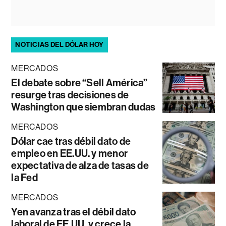
NOTICIAS DEL DÓLAR HOY
MERCADOS
El debate sobre “Sell América”
resurge tras decisiones de
Washington que siembran dudas
MERCADOS
Dólar cae tras débil dato de
empleo en EE.UU. y menor
expectativa de alza de tasas de
la Fed
MERCADOS
Yen avanza tras el débil dato
laboral de EE.UU. y crece la