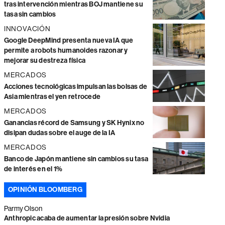
tras intervención mientras BOJ mantiene su
tasa sin cambios
INNOVACIÓN
Google DeepMind presenta nueva IA que
permite a robots humanoides razonar y
mejorar su destreza física
MERCADOS
Acciones tecnológicas impulsan las bolsas de
Asia mientras el yen retrocede
MERCADOS
Ganancias récord de Samsung y SK Hynix no
disipan dudas sobre el auge de la IA
MERCADOS
Banco de Japón mantiene sin cambios su tasa
de interés en el 1%
OPINIÓN BLOOMBERG
Parmy Olson
Anthropic acaba de aumentar la presión sobre Nvidia