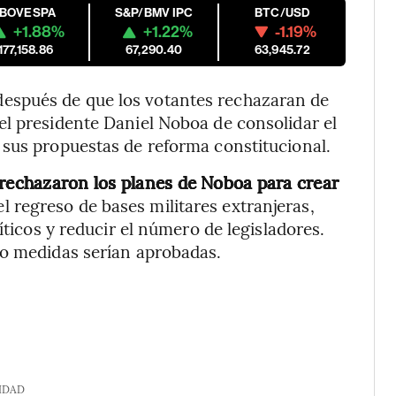
IBOVESPA
S&P/BMV IPC
BTC/USD
+1.88%
+1.22%
-1.19%
177,158.86
67,290.40
63,945.72
espués de que los votantes rechazaran de
el presidente Daniel Noboa de consolidar el
 sus propuestas de reforma constitucional.
rechazaron los planes de Noboa para crear
el regreso de bases militares extranjeras,
íticos y reducir el número de legisladores.
ro medidas serían aprobadas.
IDAD