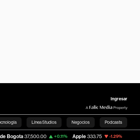
Ingresar
ecnología
Línea Studios
Negocios
Podcasts
37,500.00
Apple
333.75
USD COP
3,116.6
+0.11%
-1.29%
English