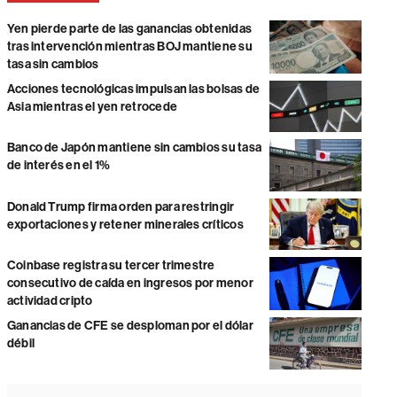
Yen pierde parte de las ganancias obtenidas
tras intervención mientras BOJ mantiene su
tasa sin cambios
Acciones tecnológicas impulsan las bolsas de
Asia mientras el yen retrocede
Banco de Japón mantiene sin cambios su tasa
de interés en el 1%
Donald Trump firma orden para restringir
exportaciones y retener minerales críticos
Coinbase registra su tercer trimestre
consecutivo de caída en ingresos por menor
actividad cripto
Ganancias de CFE se desploman por el dólar
débil