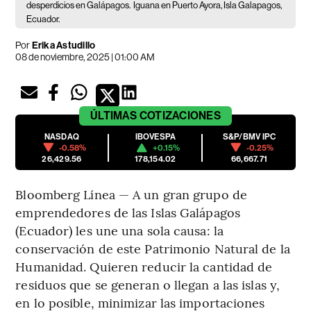
desperdicios en Galápagos.
Iguana en Puerto Ayora, Isla Galapagos,
Ecuador.
Por
Erika Astudillo
08 de noviembre, 2025 | 01:00 AM
ÚLTIMAS
COTIZACIONES
NASDAQ
IBOVESPA
S&P/BMV IPC
-0.58%
+0.15%
-0.25%
26,429.56
178,154.02
66,667.71
Bloomberg Línea — A un gran grupo de
emprendedores de las Islas Galápagos
(Ecuador) les une una sola causa: la
conservación de este Patrimonio Natural de la
Humanidad. Quieren reducir la cantidad de
residuos que se generan o llegan a las islas y,
en lo posible, minimizar las importaciones