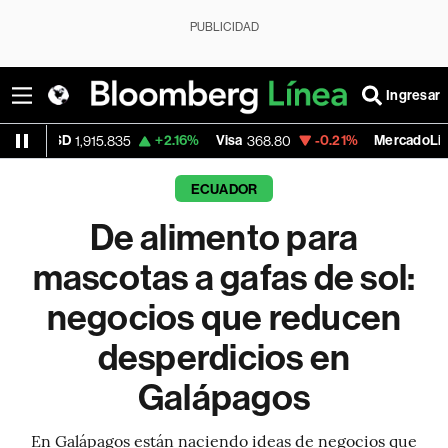
PUBLICIDAD
Ingresar
+2.16%
Visa
-0.21%
MercadoLibre
15.835
368.80
1,918.155
ECUADOR
De alimento para
mascotas a gafas de sol:
negocios que reducen
desperdicios en
Galápagos
En Galápagos están naciendo ideas de negocios que