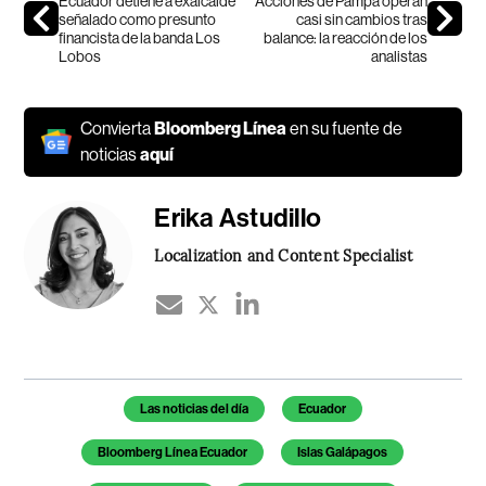
Ecuador detiene a exalcalde
Acciones de Pampa operan
señalado como presunto
casi sin cambios tras
financista de la banda Los
balance: la reacción de los
Lobos
analistas
Convierta
Bloomberg Línea
en su fuente de
noticias
aquí
Erika Astudillo
Localization and Content Specialist
Temas de este artículo
Las noticias del día
Ecuador
Bloomberg Línea Ecuador
Islas Galápagos