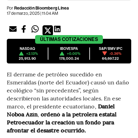
Por
Redacción Bloomberg Línea
17 de marzo, 2025 | 11:04 AM
ÚLTIMAS
COTIZACIONES
NASDAQ
IBOVESPA
S&P/BMV IPC
+2.13%
+0.00%
-0.36%
25,913.90
178,000.24
66,697.22
El derrame de petróleo sucedido en
Esmeraldas (norte del Ecuador) causó un daño
ecológico “sin precedentes”, según
describieron las autoridades locales. En ese
marco, el presidente ecuatoriano,
Daniel
Noboa Azín
,
ordenó a la petrolera estatal
Petroecuador la creación un fondo para
afrontar el desastre ocurrido.