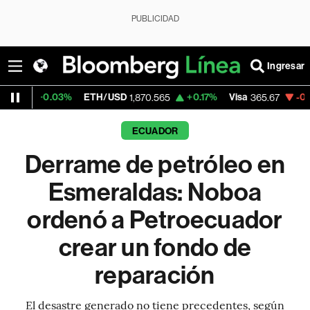
PUBLICIDAD
Ingresar
%
ETH/USD
+0.17%
Visa
-0.13%
MercadoL
1,870.565
365.67
ECUADOR
Derrame de petróleo en
Esmeraldas: Noboa
ordenó a Petroecuador
crear un fondo de
reparación
El desastre generado no tiene precedentes, según