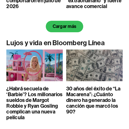
comportaron en julio de
“extraordinario” y fuerte
2026
avance comercial
Cargar más
Lujos y vida en Bloomberg Línea
¿Habrá secuela de
30 años del éxito de “La
‘Barbie’? Los millonarios
Macarena”: ¿Cuánto
sueldos de Margot
dinero ha generado la
Robbie y Ryan Gosling
canción que marcó los
complican una nueva
90?
película