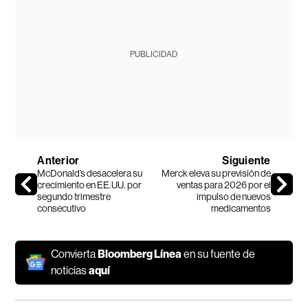
PUBLICIDAD
Anterior
Siguiente
McDonald’s desacelera su
Merck eleva su previsión de
crecimiento en EE.UU. por
ventas para 2026 por el
segundo trimestre
impulso de nuevos
consecutivo
medicamentos
Convierta
Bloomberg Línea
en su fuente de
noticias
aquí