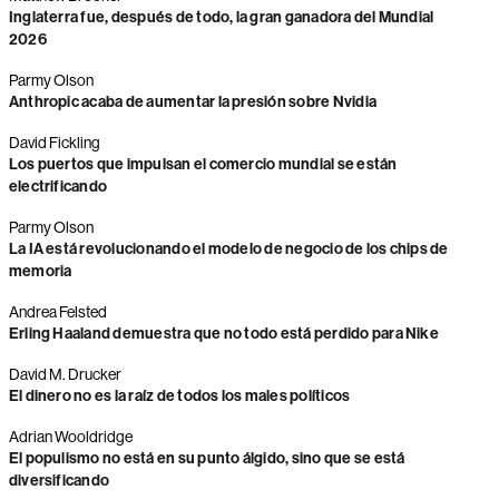
Inglaterra fue, después de todo, la gran ganadora del Mundial
2026
Parmy Olson
Anthropic acaba de aumentar la presión sobre Nvidia
David Fickling
Los puertos que impulsan el comercio mundial se están
electrificando
Parmy Olson
La IA está revolucionando el modelo de negocio de los chips de
memoria
Andrea Felsted
Erling Haaland demuestra que no todo está perdido para Nike
David M. Drucker
El dinero no es la raíz de todos los males políticos
Adrian Wooldridge
El populismo no está en su punto álgido, sino que se está
diversificando