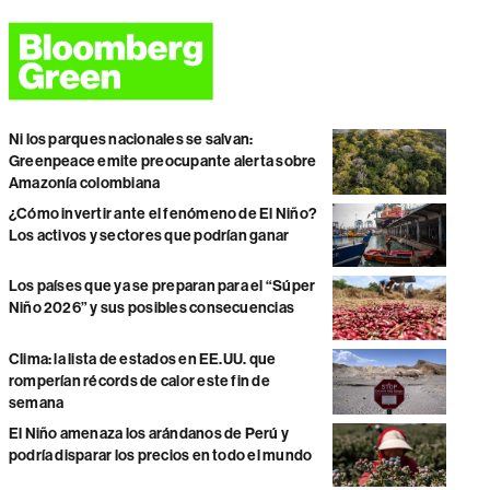
Ni los parques nacionales se salvan:
Greenpeace emite preocupante alerta sobre
Amazonía colombiana
¿Cómo invertir ante el fenómeno de El Niño?
Los activos y sectores que podrían ganar
Los países que ya se preparan para el “Súper
Niño 2026” y sus posibles consecuencias
Clima: la lista de estados en EE.UU. que
romperían récords de calor este fin de
semana
El Niño amenaza los arándanos de Perú y
podría disparar los precios en todo el mundo