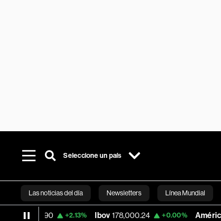
Seleccione un país
Las noticias del día
Newsletters
Línea Mundial
3.90
Ibov
178,000.24
América Móvil
3.4
+2.13%
+0.00%
Bloomberg 