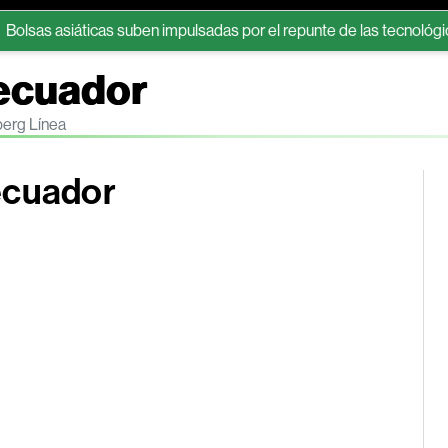
ticas suben impulsadas por el repunte de las tecnológicas en Wall 
oecuador
berg Línea
ecuador