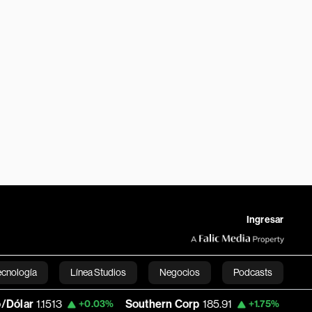
Ingresar
ecnología
Línea Studios
Negocios
Podcasts
13
Southern Corp
185.91
Copa Holdings
+0.03%
+1.75%
English