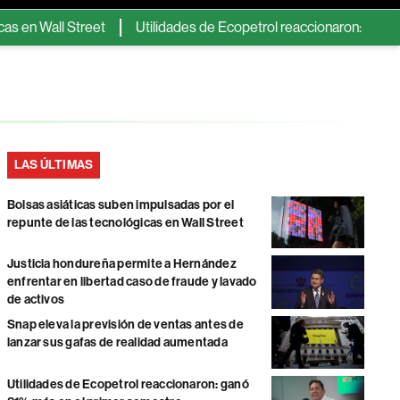
Street
Utilidades de Ecopetrol reaccionaron: ganó 81% más en 
LAS ÚLTIMAS
Bolsas asiáticas suben impulsadas por el
repunte de las tecnológicas en Wall Street
Justicia hondureña permite a Hernández
enfrentar en libertad caso de fraude y lavado
de activos
Snap eleva la previsión de ventas antes de
lanzar sus gafas de realidad aumentada
Utilidades de Ecopetrol reaccionaron: ganó