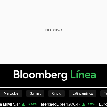
PUBLICIDAD
Mercados
Summit
Cripto
Latinoamérica
T
7
MercadoLibre
1,900.47
Euro/Dólar
1.15
+6.44%
+1.11%
Green
Economía
Estilo de vida
Mundo
Videos