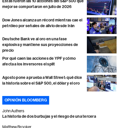
Estas fueron las 10 acciones del S&P 500 que
mejor se comportaron en julio de 2026
Dow Jones alcanza un récord mientras cae el
petróleo por señales de alivio desde Irán
Deutsche Bank ve al oro en una fase
explosiva y mantiene sus proyecciones de
precio
Por qué caen las acciones de YPF y cómo
afecta a los inversores el split
Agosto pone a prueba a Wall Street: qué dice
la historia sobre el S&P 500, el dólar y el oro
OPINIÓN BLOOMBERG
John Authers
La historia de dos burbujas y el riesgo de una tercera
Matthew Brooker