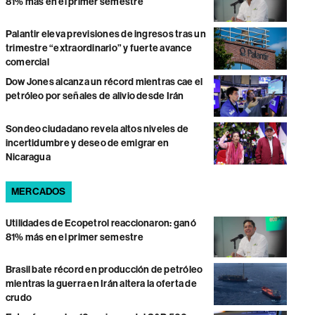
81% más en el primer semestre
Palantir eleva previsiones de ingresos tras un
trimestre “extraordinario” y fuerte avance
comercial
Dow Jones alcanza un récord mientras cae el
petróleo por señales de alivio desde Irán
Sondeo ciudadano revela altos niveles de
incertidumbre y deseo de emigrar en
Nicaragua
MERCADOS
Utilidades de Ecopetrol reaccionaron: ganó
81% más en el primer semestre
Brasil bate récord en producción de petróleo
mientras la guerra en Irán altera la oferta de
crudo