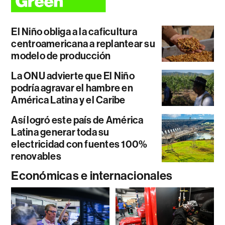
El Niño obliga a la caficultura
centroamericana a replantear su
modelo de producción
La ONU advierte que El Niño
podría agravar el hambre en
América Latina y el Caribe
Así logró este país de América
Latina generar toda su
electricidad con fuentes 100%
renovables
Económicas e internacionales