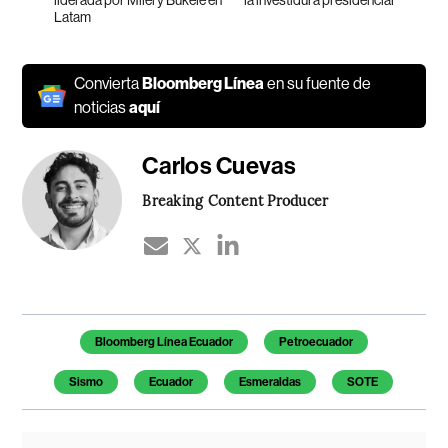
liderada por Milei y Bukele en
la investidura presidencial
Latam
Convierta
Bloomberg Línea
en su fuente de
noticias
aquí
Carlos Cuevas
Breaking Content Producer
Temas de este artículo
Bloomberg Línea Ecuador
Petroecuador
Sismo
Ecuador
Esmeraldas
SOTE