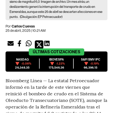
sismo de magnitud 6,0
Imagen de archivo. Un mes atrás, un
deslizamiento generó la interrupción del transporte de crudo en
Esmeraldas, aunque este 25 de abril se descartan afecciones en ese
punto.
(Divulgación: EP Petroecuador)
Por
Carlos Cuevas
25 de abril, 2025 | 10:21 AM
ÚLTIMAS
COTIZACIONES
NASDAQ
IBOVESPA
S&P/BMV IPC
-0.06%
-1.23%
-0.19%
26,348.35
175,546.36
66,396.15
Bloomberg Línea — La estatal Petroecuador
informó en la tarde de este viernes que
reinició el bombeo de crudo en el Sistema de
Oleoducto Transecuatoriano (SOTE), aunque la
operación de la Refinería Esmeraldas tras el