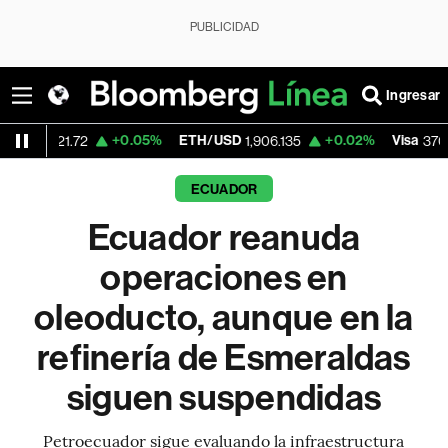
PUBLICIDAD
Ingresar
+0.05%
ETH/USD
+0.02%
Visa
+0.5
72
1,906.135
370.47
ECUADOR
Ecuador reanuda
operaciones en
oleoducto, aunque en la
refinería de Esmeraldas
siguen suspendidas
Petroecuador sigue evaluando la infraestructura