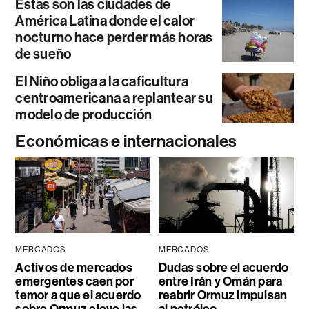
Estas son las ciudades de
América Latina donde el calor
nocturno hace perder más horas
de sueño
El Niño obliga a la caficultura
centroamericana a replantear su
modelo de producción
Económicas e internacionales
MERCADOS
MERCADOS
Activos de mercados
Dudas sobre el acuerdo
emergentes caen por
entre Irán y Omán para
temor a que el acuerdo
reabrir Ormuz impulsan
sobre Ormuz eleve las
al petróleo