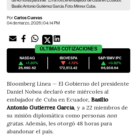
da 48 horas para irse.
En la foto, el embajador de Cuba en Ecuador,
Basilio Antonio Gutiérrez García. Foto: Minrex Cuba.
Por
Carlos Cuevas
04 de marzo, 2026 | 04:14 PM
ÚLTIMAS
COTIZACIONES
NASDAQ
IBOVESPA
S&P/BMV IPC
+1.30%
-1.73%
+0.82%
26,690.62
172,513.42
66,938.64
Bloomberg Línea — El Gobierno del presidente
Daniel Noboa declaró este miércoles al
embajador de Cuba en Ecuador,
Basilio
Antonio Gutiérrez García
, y a 22 miembros de
su misión diplomática como personas
non
gratas
. Además, les otorgó 48 horas para
abandonar el país.