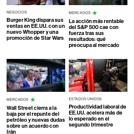
NEGOCIOS
MERCADOS
Burger King dispara sus
La acción más rentable
ventas en EE.UU. con un
del S&P 500 cae con
nuevo Whopper y una
fuerza tras sus
promoción de Star Wars
resultados: qué
preocupa al mercado
ESTADOS UNIDOS
MERCADOS
Productividad laboral de
Wall Street cierra a la
EE.UU. acelera más de
baja por el repunte del
lo esperado en el
petróleo y nuevas dudas
segundo trimestre
sobre un acuerdo con
Irán