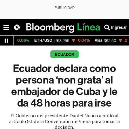
PUBLICIDAD
Ingresar
06%
ETH/USD
-0.04%
Visa
-2.15%
Mercad
1,913.255
362.50
ECUADOR
Ecuador declara como
persona ‘non grata’ al
embajador de Cuba y le
da 48 horas para irse
El Gobierno del presidente Daniel Noboa acudió al
artículo 9.1 de la Convención de Viena para tomar la
decisión.