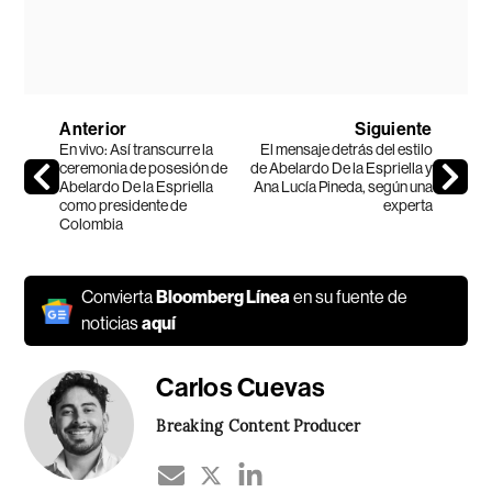
Anterior
Siguiente
En vivo: Así transcurre la
El mensaje detrás del estilo
ceremonia de posesión de
de Abelardo De la Espriella y
Abelardo De la Espriella
Ana Lucía Pineda, según una
como presidente de
experta
Colombia
Convierta
Bloomberg Línea
en su fuente de
noticias
aquí
Carlos Cuevas
Breaking Content Producer