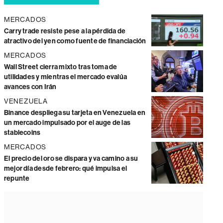
MERCADOS
Carry trade resiste pese a la pérdida de
atractivo del yen como fuente de financiación
MERCADOS
Wall Street cierra mixto tras toma de
utilidades y mientras el mercado evalúa
avances con Irán
VENEZUELA
Binance despliega su tarjeta en Venezuela en
un mercado impulsado por el auge de las
stablecoins
MERCADOS
El precio del oro se dispara y va camino a su
mejor día desde febrero: qué impulsa el
repunte