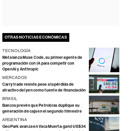
OTRAS NOTICIAS ECONÓMICAS
TECNOLOGÍA
Meta lanza Muse Code, su primer agente de
programación con IA para competir con
OpenAI y Anthropic
MERCADOS
Carry trade resiste pese a la pérdida de
atractivo del yen como fuente de financiación
BRASIL
Bancos prevén que Petrobras duplique su
generación de caja en el segundo trimestre
ARGENTINA
GeoPark avanza en Vaca Muerta: ganó US$34