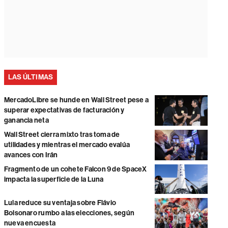
LAS ÚLTIMAS
MercadoLibre se hunde en Wall Street pese a
superar expectativas de facturación y
ganancia neta
Wall Street cierra mixto tras toma de
utilidades y mientras el mercado evalúa
avances con Irán
Fragmento de un cohete Falcon 9 de SpaceX
impacta la superficie de la Luna
Lula reduce su ventaja sobre Flávio
Bolsonaro rumbo a las elecciones, según
nueva encuesta