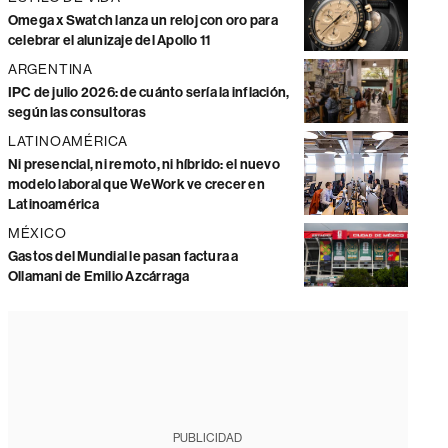
Omega x Swatch lanza un reloj con oro para
celebrar el alunizaje del Apollo 11
ARGENTINA
IPC de julio 2026: de cuánto sería la inflación,
según las consultoras
LATINOAMÉRICA
Ni presencial, ni remoto, ni híbrido: el nuevo
modelo laboral que WeWork ve crecer en
Latinoamérica
MÉXICO
Gastos del Mundial le pasan factura a
Ollamani de Emilio Azcárraga
PUBLICIDAD