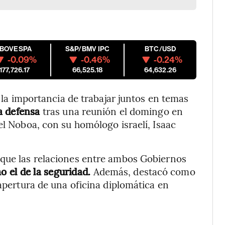
IBOVESPA
S&P/BMV IPC
BTC/USD
-0.09%
-0.46%
-0.24%
177,726.17
66,525.18
64,632.26
 la importancia de trabajar juntos en temas
la defensa
tras una reunión el domingo en
el Noboa, con su homólogo israelí, Isaac
 que las relaciones entre ambos Gobiernos
 el de la seguridad.
Además, destacó como
 apertura de una oficina diplomática en