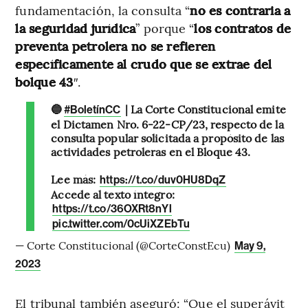
fundamentación, la consulta “
no es contraria a
la seguridad jurídica
” porque “
los contratos de
preventa petrolera no se refieren
específicamente al crudo que se extrae del
bolque 43
″.
🔵
| La Corte Constitucional emite
#BoletínCC
el Dictamen Nro. 6-22-CP/23, respecto de la
consulta popular solicitada a propósito de las
actividades petroleras en el Bloque 43.
Lee más:
https://t.co/duv0HU8DqZ
Accede al texto íntegro:
https://t.co/36OXRt8nYl
pic.twitter.com/0cUiXZEbTu
— Corte Constitucional (@CorteConstEcu)
May 9,
2023
El tribunal también aseguró: “Que el superávit