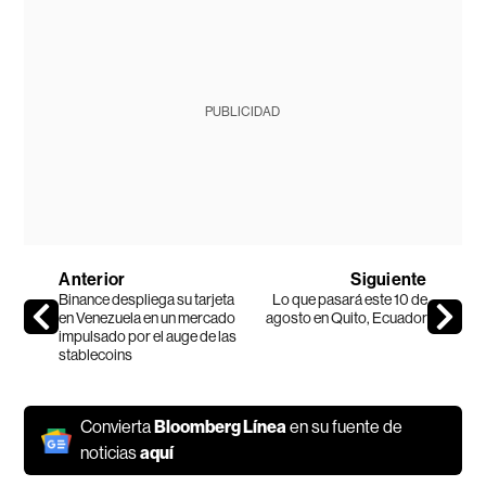
PUBLICIDAD
Anterior
Siguiente
Binance despliega su tarjeta
Lo que pasará este 10 de
en Venezuela en un mercado
agosto en Quito, Ecuador
impulsado por el auge de las
stablecoins
Convierta
Bloomberg Línea
en su fuente de
noticias
aquí