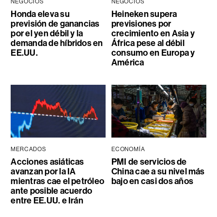
NEGOCIOS
NEGOCIOS
Honda eleva su
Heineken supera
previsión de ganancias
previsiones por
por el yen débil y la
crecimiento en Asia y
demanda de híbridos en
África pese al débil
EE.UU.
consumo en Europa y
América
MERCADOS
ECONOMÍA
Acciones asiáticas
PMI de servicios de
avanzan por la IA
China cae a su nivel más
mientras cae el petróleo
bajo en casi dos años
ante posible acuerdo
entre EE.UU. e Irán