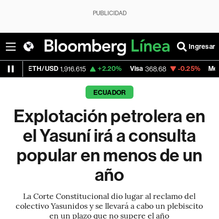
PUBLICIDAD
Ingresar
/USD
+2.20%
Visa
-0.25%
MercadoLibre
1,916.615
368.68
1,
ECUADOR
Explotación petrolera en
el Yasuní irá a consulta
popular en menos de un
año
La Corte Constitucional dio lugar al reclamo del
colectivo Yasunidos y se llevará a cabo un plebiscito
en un plazo que no supere el año