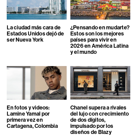
La ciudad más cara de
¿Pensando en mudarte?
Estados Unidos dejó de
Estos son los mejores
ser Nueva York
países para vivir en
2026 en América Latina
y el mundo
En fotos y videos:
Chanel supera a rivales
Lamine Yamal por
del lujo con crecimiento
primera vez en
de dos dígitos,
Cartagena, Colombia
impulsado por los
diseños de Blazy