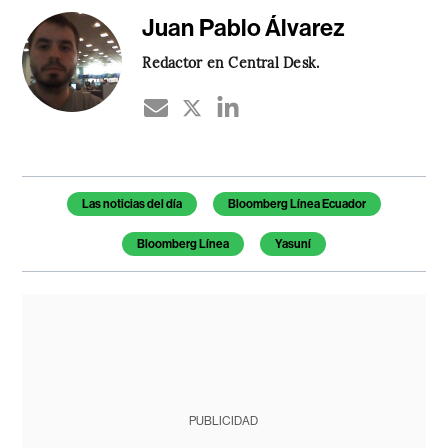
Juan Pablo Álvarez
Redactor en Central Desk.
Temas de este artículo
Las noticias del día
Bloomberg Línea Ecuador
Bloomberg Línea
Yasuní
PUBLICIDAD