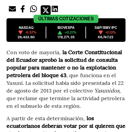
ÚLTIMAS
COTIZACIONES
NASDAQ
IBOVESPA
S&P/BMV IPC
-0.57%
+0.21%
-0.13%
26,433.60
178,271.35
66,747.22
Con voto de mayoría,
la Corte Constitucional
del Ecuador aprobó la solicitud de consulta
popular para mantener o no la explotación
petrolera del bloque 43
, que funciona en el
Yasuní. La solicitud había sido presentada el 22
de agosto de 2013 por el colectivo
Yasunidos
,
que reclame que termine la actividad petrolera
en el subsuelo de esta región.
A partir de esta determinación,
los
ecuatorianos deberán votar por si quieren que