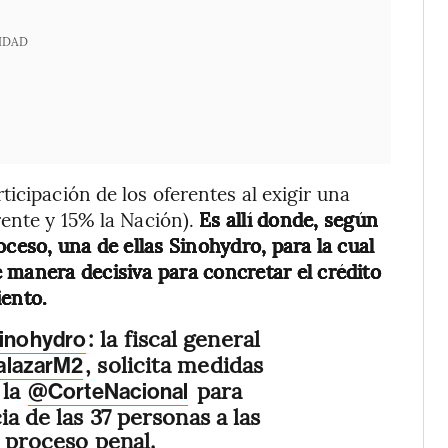
IDAD
icipación de los oferentes al exigir una
rente y 15% la Nación).
Es allí donde, según
oceso, una de ellas Sinohydro, para la cual
 manera decisiva para concretar el crédito
iento.
: la fiscal general
inohydro
, solicita medidas
alazarM2
 la
para
@CorteNacional
ia de las 37 personas a las
l proceso penal.