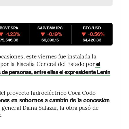
IBOVESPA
S&P/BMV IPC
BTC/USD
-1.23%
-0.19%
-0.56%
175,546.36
66,396.15
64,420.33
asiones, este viernes fue instalada la
por la Fiscalía General del Estado por
el
de personas, entre ellas el expresidente Lenín
 del proyecto hidroeléctrico Coca Codo
ones en sobornos a cambio de la concesión
l general Diana Salazar, la obra pasó de
.