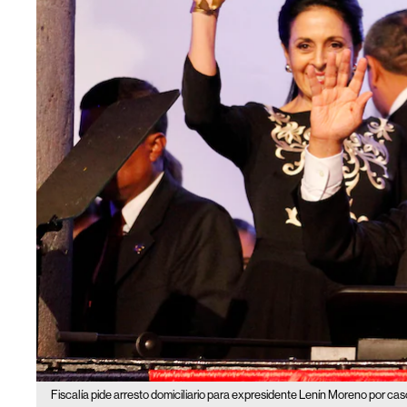
Fiscalía pide arresto domiciliario para expresidente Lenín Moreno por cas