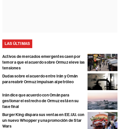
LAS ÚLTIMAS
Activos de mercados emergentes caen por
temor a que el acuerdo sobre Ormuz eleve las
tensiones
Dudas sobre el acuerdo entre Irán y Omán
para reabrir Ormuz impulsan al petróleo
Irán dice que acuerdo con Omán para
gestionar el estrecho de Ormuz está en su
fase final
Burger King dispara sus ventas en EE.UU. con
un nuevo Whopper y una promoción de Star
Wars