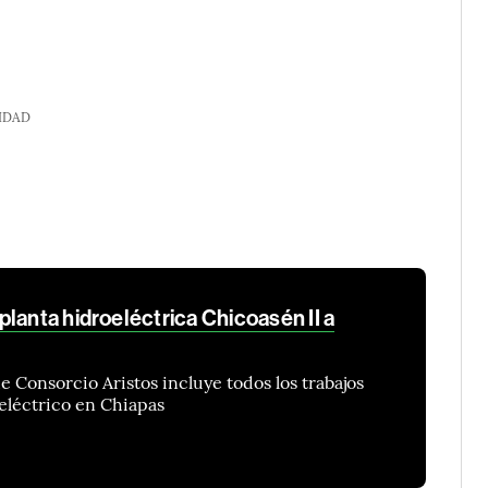
IDAD
lanta hidroeléctrica Chicoasén II a
e Consorcio Aristos incluye todos los trabajos
oeléctrico en Chiapas