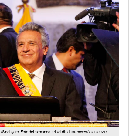
o Sinohydro.
Foto del exmandatario el día de su posesión en 20217.