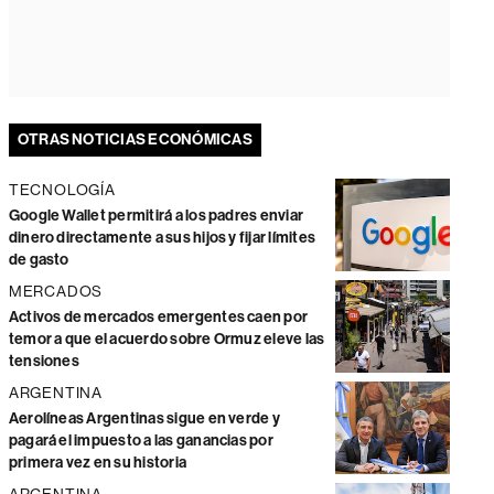
OTRAS NOTICIAS ECONÓMICAS
TECNOLOGÍA
Google Wallet permitirá a los padres enviar
dinero directamente a sus hijos y fijar límites
de gasto
MERCADOS
Activos de mercados emergentes caen por
temor a que el acuerdo sobre Ormuz eleve las
tensiones
ARGENTINA
Aerolíneas Argentinas sigue en verde y
pagará el impuesto a las ganancias por
primera vez en su historia
ARGENTINA