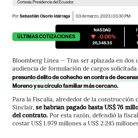
Cortesía: Presidencia del Ecuador.
Por
Sebastián Osorio Idárraga
03 de marzo, 2023 | 03:30 PM
NASDAQ
-0.06%
ÚLTIMAS
COTIZACIONES
26,348.35
Bloomberg Línea — Tras ser aplazada en dos oc
audiencia de formulación de cargos solicitada 
presunto delito de cohecho en contra de decenas 
Moreno y su círculo familiar más cercano.
Para la Fiscalía, alrededor de la construcción
Sinclair,
se habrían pagado hasta US$ 76 mill
del contrato.
Por esta razón, defendió la fisca
costar US$ 1.979 millones a US$ 2.245 millones