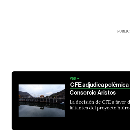
PUBLIC
VER +
CFE adjudica polémica p
Consorcio Aristos
La decisión de CFE a favor d
faltantes del proyecto hidr