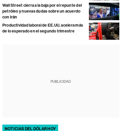
Wall Street cierra a la baja por el repunte del
petróleo y nuevas dudas sobre un acuerdo
con Irán
Productividad laboral de EE.UU. acelera más
de lo esperado en el segundo trimestre
PUBLICIDAD
NOTICIAS DEL DÓLAR HOY