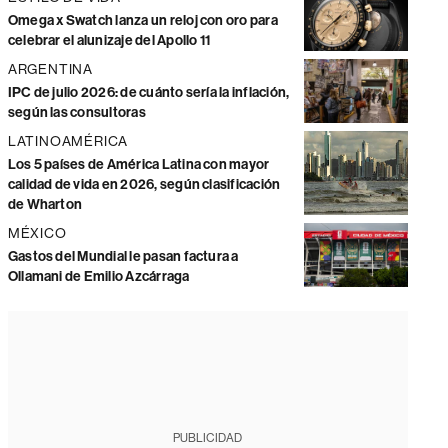
Omega x Swatch lanza un reloj con oro para
celebrar el alunizaje del Apollo 11
ARGENTINA
IPC de julio 2026: de cuánto sería la inflación,
según las consultoras
LATINOAMÉRICA
Los 5 países de América Latina con mayor
calidad de vida en 2026, según clasificación
de Wharton
MÉXICO
Gastos del Mundial le pasan factura a
Ollamani de Emilio Azcárraga
PUBLICIDAD