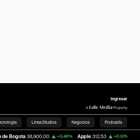
Ingresar
ecnología
Línea Studios
Negocios
Podcasts
a
38,900.00
Apple
312.53
USD COP
3,1
+0.46%
+0.51%
English