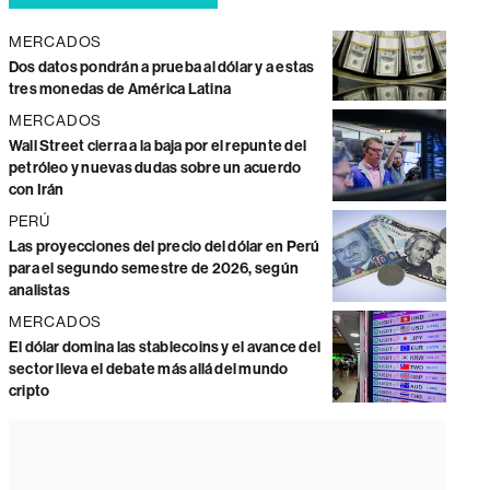
MERCADOS
Dos datos pondrán a prueba al dólar y a estas
tres monedas de América Latina
MERCADOS
Wall Street cierra a la baja por el repunte del
petróleo y nuevas dudas sobre un acuerdo
con Irán
PERÚ
Las proyecciones del precio del dólar en Perú
para el segundo semestre de 2026, según
analistas
MERCADOS
El dólar domina las stablecoins y el avance del
sector lleva el debate más allá del mundo
cripto