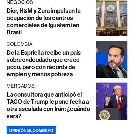
NEGOCIOS
Dior, H&M y Zara impulsan la
ocupación de los centros
comerciales de Iguatemi en
Brasil
COLOMBIA
De la Espriella recibe un país
sobreendeudado que crece
poco, pero con récords de
empleo y menos pobreza
MERCADOS
La consultora que anticipó el
TACO de Trump le pone fecha a
otra escalada con Irán: ¿cuándo
será?
OPINIÓN BLOOMBERG