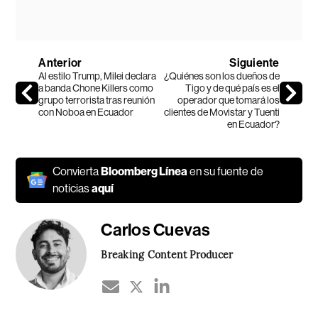
Anterior
Siguiente
Al estilo Trump, Milei declara
¿Quiénes son los dueños de
a banda Chone Killers como
Tigo y de qué país es el
grupo terrorista tras reunión
operador que tomará los
con Noboa en Ecuador
clientes de Movistar y Tuenti
en Ecuador?
Convierta
Bloomberg Línea
en su fuente de
noticias
aquí
Carlos Cuevas
Breaking Content Producer