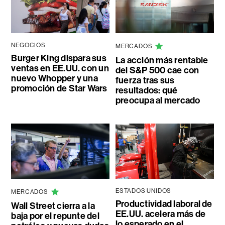
NEGOCIOS
MERCADOS
Burger King dispara sus
La acción más rentable
ventas en EE.UU. con un
del S&P 500 cae con
nuevo Whopper y una
fuerza tras sus
promoción de Star Wars
resultados: qué
preocupa al mercado
ESTADOS UNIDOS
MERCADOS
Productividad laboral de
Wall Street cierra a la
EE.UU. acelera más de
baja por el repunte del
lo esperado en el