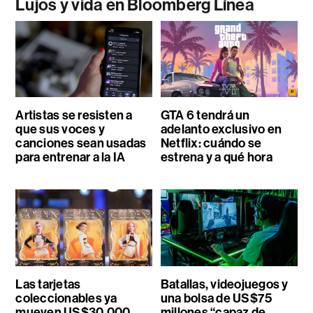
Lujos y vida en Bloomberg Línea
Artistas se resisten a
GTA 6 tendrá un
que sus voces y
adelanto exclusivo en
canciones sean usadas
Netflix: cuándo se
para entrenar a la IA
estrena y a qué hora
Las tarjetas
Batallas, videojuegos y
coleccionables ya
una bolsa de US$75
mueven US$30.000
millones “capaz de