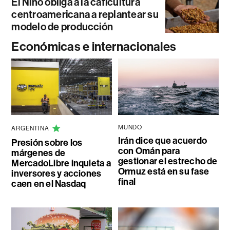
El Niño obliga a la caficultura
centroamericana a replantear su
modelo de producción
Económicas e internacionales
MUNDO
ARGENTINA
Irán dice que acuerdo
Presión sobre los
con Omán para
márgenes de
gestionar el estrecho de
MercadoLibre inquieta a
Ormuz está en su fase
inversores y acciones
final
caen en el Nasdaq