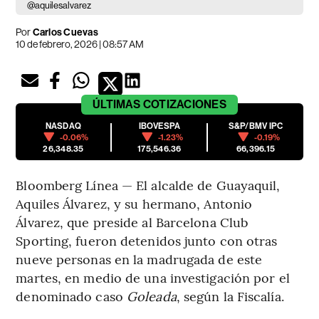
@aquilesalvarez
Por
Carlos Cuevas
10 de febrero, 2026 | 08:57 AM
ÚLTIMAS
COTIZACIONES
NASDAQ
IBOVESPA
S&P/BMV IPC
-0.06%
-1.23%
-0.19%
26,348.35
175,546.36
66,396.15
Bloomberg Línea — El alcalde de Guayaquil,
Aquiles Álvarez, y su hermano, Antonio
Álvarez, que preside al Barcelona Club
Sporting, fueron detenidos junto con otras
nueve personas en la madrugada de este
martes, en medio de una investigación por el
denominado caso
Goleada
, según la Fiscalía.