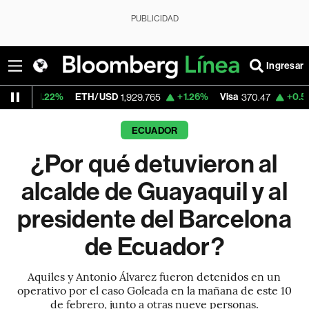
PUBLICIDAD
Ingresar
2%
ETH/USD
+1.26%
Visa
+0.52%
Mercad
1,929.765
370.47
ECUADOR
¿Por qué detuvieron al
alcalde de Guayaquil y al
presidente del Barcelona
de Ecuador?
Aquiles y Antonio Álvarez fueron detenidos en un
operativo por el caso Goleada en la mañana de este 10
de febrero, junto a otras nueve personas.