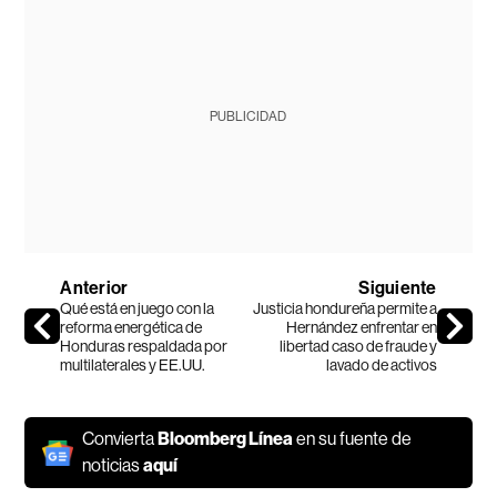
PUBLICIDAD
Anterior
Siguiente
Qué está en juego con la
Justicia hondureña permite a
reforma energética de
Hernández enfrentar en
Honduras respaldada por
libertad caso de fraude y
multilaterales y EE.UU.
lavado de activos
Convierta
Bloomberg Línea
en su fuente de
noticias
aquí