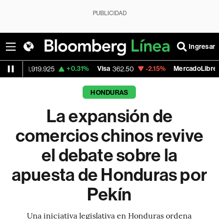
PUBLICIDAD
Ingresar
+0.31%
Visa
-2.15%
MercadoLibre
-0.
25
362.50
1,821.795
HONDURAS
La expansión de
comercios chinos revive
el debate sobre la
apuesta de Honduras por
Pekín
Una iniciativa legislativa en Honduras ordena