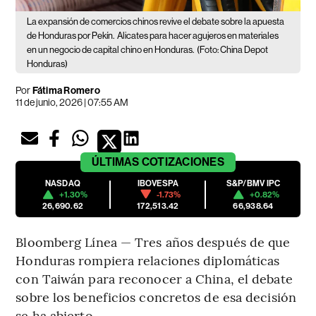
La expansión de comercios chinos revive el debate sobre la apuesta
de Honduras por Pekín.
Alicates para hacer agujeros en materiales
en un negocio de capital chino en Honduras.
(Foto: China Depot
Honduras)
Por
Fátima Romero
11 de junio, 2026 | 07:55 AM
ÚLTIMAS
COTIZACIONES
NASDAQ
IBOVESPA
S&P/BMV IPC
+1.30%
-1.73%
+0.82%
26,690.62
172,513.42
66,938.64
Bloomberg Línea — Tres años después de que
Honduras rompiera relaciones diplomáticas
con Taiwán para reconocer a China, el debate
sobre los beneficios concretos de esa decisión
se ha abierto.