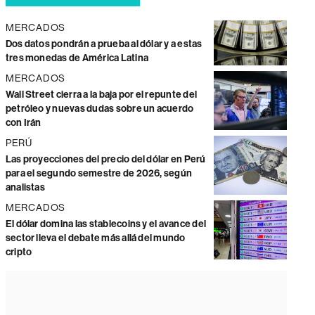
MERCADOS
Dos datos pondrán a prueba al dólar y a estas
tres monedas de América Latina
MERCADOS
Wall Street cierra a la baja por el repunte del
petróleo y nuevas dudas sobre un acuerdo
con Irán
PERÚ
Las proyecciones del precio del dólar en Perú
para el segundo semestre de 2026, según
analistas
MERCADOS
El dólar domina las stablecoins y el avance del
sector lleva el debate más allá del mundo
cripto