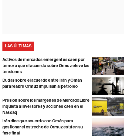
LAS ÚLTIMAS
Activos de mercados emergentes caen por
temor a que el acuerdo sobre Ormuz eleve las
tensiones
Dudas sobre el acuerdo entre Irán y Omán
para reabrir Ormuz impulsan al petróleo
Presión sobre los márgenes de MercadoLibre
inquieta a inversores y acciones caen en el
Nasdaq
Irán dice que acuerdo con Omán para
gestionar el estrecho de Ormuz está en su
fase final