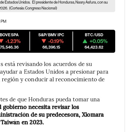
 de Estados Unidos.
El presidente de Honduras, Nasry Asfura, con su
 2026.
(Cortesía: Congreso Nacional)
9 PM
IBOVESPA
S&P/BMV IPC
BTC/USD
-1.23%
-0.19%
+0.05%
175,546.36
66,396.15
64,423.62
 está revisando los acuerdos de su
ayudar a Estados Unidos a presionar para
la región y conducir al reconocimiento de
antes de que Honduras pueda tomar una
l gobierno necesita revisar los
inistración de su predecesora, Xiomara
 Taiwán en 2023.