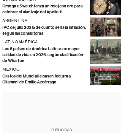
Omega x Swatch lanza un reloj con oro para
celebrar el alunizaje del Apollo 11
ARGENTINA
IPC de julio 2026: de cuánto sería la inflación,
según las consultoras
LATINOAMÉRICA
Los 5 países de América Latina con mayor
calidad de vida en 2026, según clasificación
de Wharton
MÉXICO
Gastos del Mundial le pasan factura a
Ollamani de Emilio Azcárraga
PUBLICIDAD