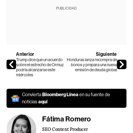
PUBLICIDAD
Anterior
Siguiente
Trump dice que un acuerdo
Honduras lanza recompra de
sobre el estrecho de Ormuz
bonos y prepara una nueva
podría alcanzarse este
emisión de deuda global
miércoles
Convierta
Bloomberg Línea
en su fuente de
noticias
aquí
Fátima Romero
SEO Content Producer