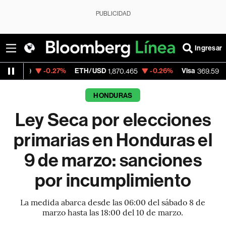
PUBLICIDAD
Ingresar
-0.27%
ETH/USD
-0.26%
Visa
+1.07%
M
1,870.465
369.59
HONDURAS
Ley Seca por elecciones
primarias en Honduras el
9 de marzo: sanciones
por incumplimiento
La medida abarca desde las 06:00 del sábado 8 de
marzo hasta las 18:00 del 10 de marzo.