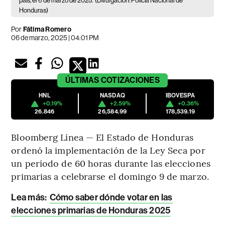
país, el 6 de marzo de 2025.
(Divulgación: Policía Nacional de
Honduras)
Por
Fátima Romero
06 de marzo, 2025 | 04:01 PM
ÚLTIMAS
COTIZACIONES
HNL
NASDAQ
IBOVESPA
+0.19%
+2.59%
+0.36%
26.846
26,584.99
178,539.19
Bloomberg Línea — El Estado de Honduras
ordenó la implementación de la Ley Seca por
un período de 60 horas durante las elecciones
primarias a celebrarse el domingo 9 de marzo.
Lea más
:
Cómo saber dónde votar en las
elecciones primarias de Honduras 2025