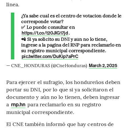
línea.
¿Ya sabe cuál es el centro de votación donde le
corresponde votar?
✅ Lo puede consultar en
.
https://t.co/t20JIG17jd
📲 Si ya solicitó su DNI y aún no lo tiene,
ingrese a la página del RNP para reclamarlo en
su registro municipal correspondiente.
pic.twitter.com/DuKip7aPrC
— CNE_HONDURAS (@CneHonduras)
March 2, 2025
Para ejercer el sufragio, los hondureños deben
portar su DNI, por lo que si ya solicitaron el
documento y aún no lo tienen, deben ingresar
a
para reclamarlo en su registro
rnp.hn
municipal correspondiente.
El CNE también informó que hay centros de