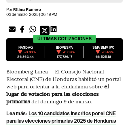
Por
Fátima Romero
03 de marzo, 2025 | 06:49 PM
ÚLTIMAS
COTIZACIONES
NASDAQ
IBOVESPA
S&P/BMV IPC
-0.83%
-0.09%
-0.46%
26,363.44
177,726.17
66,525.18
Bloomberg Línea — El Consejo Nacional
Electoral (CNE) de Honduras habilitó un portal
web para orientar a la ciudadanía sobre
el
lugar de votación para las elecciones
primarias
del domingo 9 de marzo.
Lea más:
Los 10 candidatos inscritos por el CNE
para las elecciones primarias 2025 de Honduras