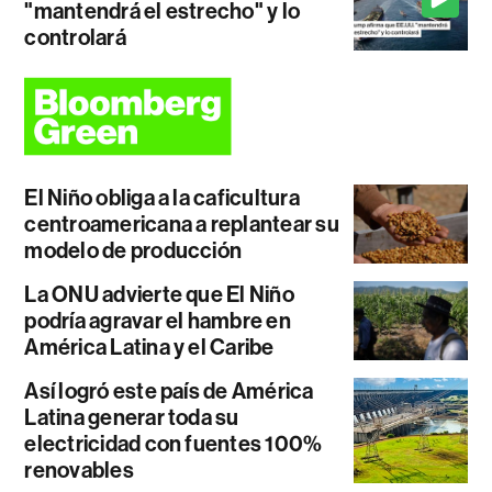
"mantendrá el estrecho" y lo
controlará
El Niño obliga a la caficultura
centroamericana a replantear su
modelo de producción
La ONU advierte que El Niño
podría agravar el hambre en
América Latina y el Caribe
Así logró este país de América
Latina generar toda su
electricidad con fuentes 100%
renovables