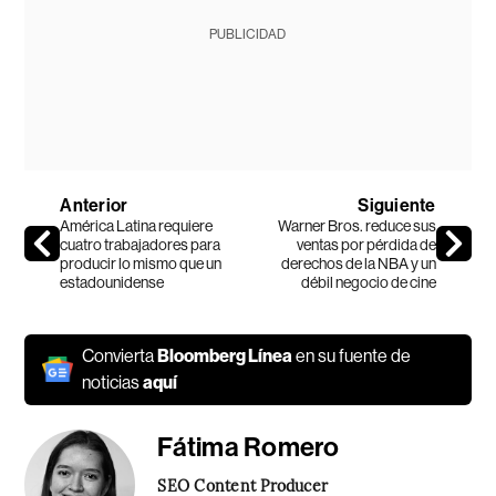
PUBLICIDAD
Anterior
Siguiente
América Latina requiere
Warner Bros. reduce sus
cuatro trabajadores para
ventas por pérdida de
producir lo mismo que un
derechos de la NBA y un
estadounidense
débil negocio de cine
Convierta
Bloomberg Línea
en su fuente de
noticias
aquí
Fátima Romero
SEO Content Producer