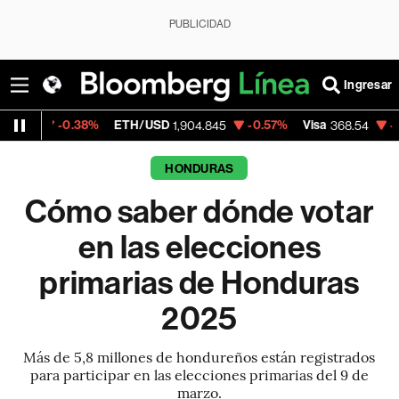
PUBLICIDAD
Ingresar
8%
ETH/USD
-0.57%
Visa
-0.28%
Mercad
1,904.845
368.54
HONDURAS
Cómo saber dónde votar
en las elecciones
primarias de Honduras
2025
Más de 5,8 millones de hondureños están registrados
para participar en las elecciones primarias del 9 de
marzo.