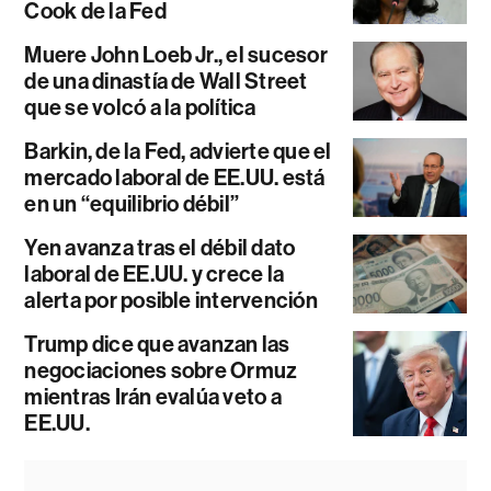
Cook de la Fed
Muere John Loeb Jr., el sucesor
de una dinastía de Wall Street
que se volcó a la política
Barkin, de la Fed, advierte que el
mercado laboral de EE.UU. está
en un “equilibrio débil”
Yen avanza tras el débil dato
laboral de EE.UU. y crece la
alerta por posible intervención
Trump dice que avanzan las
negociaciones sobre Ormuz
mientras Irán evalúa veto a
EE.UU.