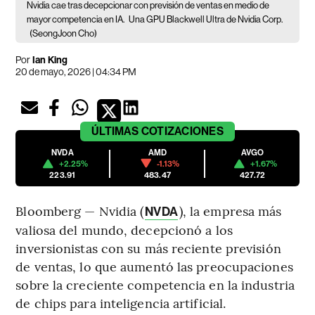
Nvidia cae tras decepcionar con previsión de ventas en medio de
mayor competencia en IA.
Una GPU Blackwell Ultra de Nvidia Corp.
(SeongJoon Cho)
Por
Ian King
20 de mayo, 2026 | 04:34 PM
ÚLTIMAS
COTIZACIONES
NVDA
AMD
AVGO
+2.25%
-1.13%
+1.67%
223.91
483.47
427.72
Bloomberg — Nvidia (
), la empresa más
NVDA
valiosa del mundo, decepcionó a los
inversionistas con su más reciente previsión
de ventas, lo que aumentó las preocupaciones
sobre la creciente competencia en la industria
de chips para inteligencia artificial.