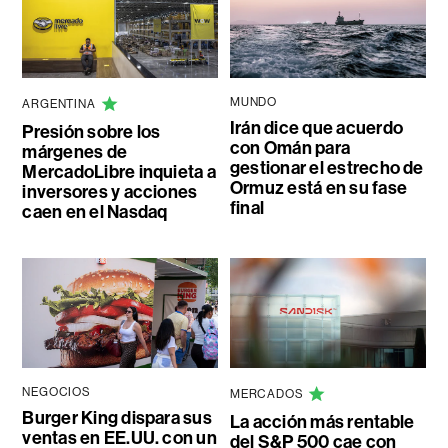
MUNDO
ARGENTINA
Irán dice que acuerdo
Presión sobre los
con Omán para
márgenes de
gestionar el estrecho de
MercadoLibre inquieta a
Ormuz está en su fase
inversores y acciones
final
caen en el Nasdaq
NEGOCIOS
MERCADOS
Burger King dispara sus
La acción más rentable
ventas en EE.UU. con un
del S&P 500 cae con