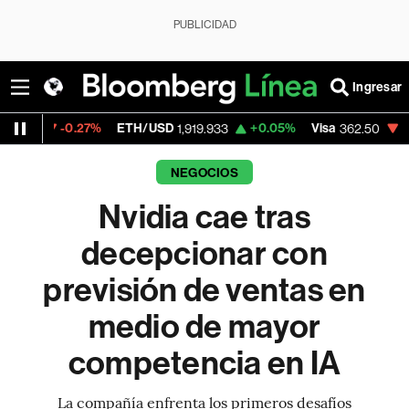
PUBLICIDAD
Ingresar
.27%
ETH/USD
+0.05%
Visa
-2.15%
Merc
1,919.933
362.50
NEGOCIOS
Nvidia cae tras
decepcionar con
previsión de ventas en
medio de mayor
competencia en IA
La compañía enfrenta los primeros desafíos