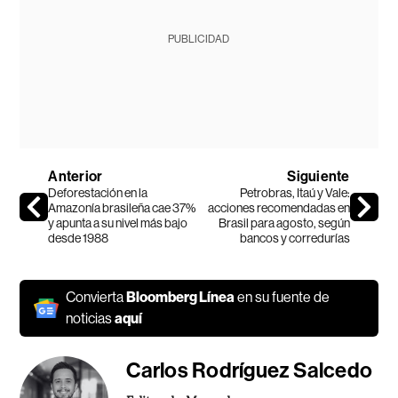
PUBLICIDAD
Anterior
Siguiente
Deforestación en la
Petrobras, Itaú y Vale:
Amazonía brasileña cae 37%
acciones recomendadas en
y apunta a su nivel más bajo
Brasil para agosto, según
desde 1988
bancos y corredurías
Convierta
Bloomberg Línea
en su fuente de
noticias
aquí
Carlos Rodríguez Salcedo