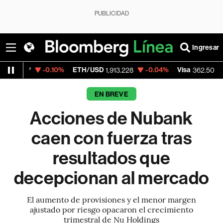
PUBLICIDAD
Ingresar
-0.10%
ETH/USD
-0.04%
Visa
-2.15%
Mer
1,913.228
362.50
EN BREVE
Acciones de Nubank
caen con fuerza tras
resultados que
decepcionan al mercado
El aumento de provisiones y el menor margen
ajustado por riesgo opacaron el crecimiento
trimestral de Nu Holdings