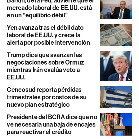
Barkin, de la Fed, advierte que el
mercado laboral de EE.UU. está
en un “equilibrio débil”
Yen avanza tras el débil dato
laboral de EE.UU. y crece la
alerta por posible intervención
Trump dice que avanzan las
negociaciones sobre Ormuz
mientras Irán evalúa veto a
EE.UU.
Cencosud reporta pérdidas
trimestrales por costos de su
nuevo plan estratégico
Presidente del BCRA dice que no
ve necesaria una baja de encajes
para reactivar el crédito