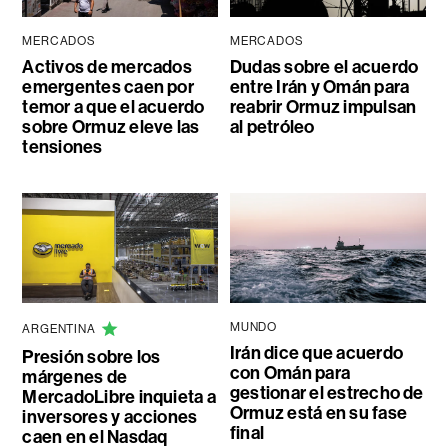
MERCADOS
MERCADOS
Activos de mercados
Dudas sobre el acuerdo
emergentes caen por
entre Irán y Omán para
temor a que el acuerdo
reabrir Ormuz impulsan
sobre Ormuz eleve las
al petróleo
tensiones
MUNDO
ARGENTINA
Irán dice que acuerdo
Presión sobre los
con Omán para
márgenes de
gestionar el estrecho de
MercadoLibre inquieta a
Ormuz está en su fase
inversores y acciones
final
caen en el Nasdaq