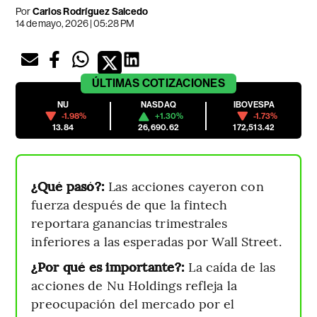
Por
Carlos Rodríguez Salcedo
14 de mayo, 2026 | 05:28 PM
ÚLTIMAS
COTIZACIONES
NU
NASDAQ
IBOVESPA
-1.98%
+1.30%
-1.73%
13.84
26,690.62
172,513.42
¿Qué pasó?:
Las acciones cayeron con
fuerza después de que la fintech
reportara ganancias trimestrales
inferiores a las esperadas por Wall Street.
¿Por qué es importante?:
La caída de las
acciones de Nu Holdings refleja la
preocupación del mercado por el