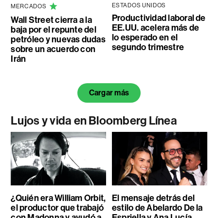
ESTADOS UNIDOS
MERCADOS
Productividad laboral de
Wall Street cierra a la
EE.UU. acelera más de
baja por el repunte del
lo esperado en el
petróleo y nuevas dudas
segundo trimestre
sobre un acuerdo con
Irán
Cargar más
Lujos y vida en Bloomberg Línea
¿Quién era William Orbit,
El mensaje detrás del
el productor que trabajó
estilo de Abelardo De la
con Madonna y ayudó a
Espriella y Ana Lucía