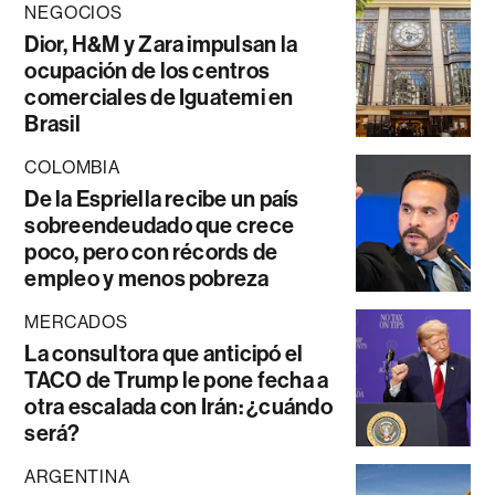
NEGOCIOS
Dior, H&M y Zara impulsan la
ocupación de los centros
comerciales de Iguatemi en
Brasil
COLOMBIA
De la Espriella recibe un país
sobreendeudado que crece
poco, pero con récords de
empleo y menos pobreza
MERCADOS
La consultora que anticipó el
TACO de Trump le pone fecha a
otra escalada con Irán: ¿cuándo
será?
ARGENTINA