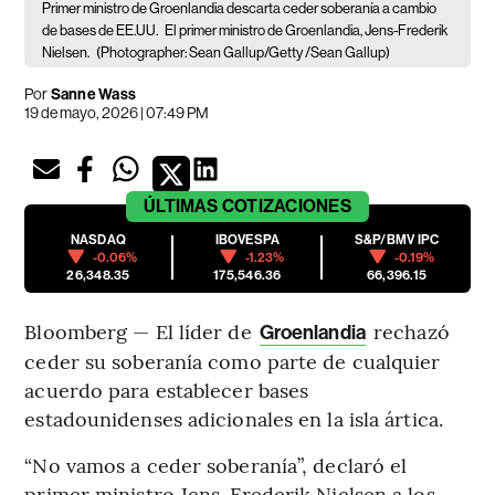
Primer ministro de Groenlandia descarta ceder soberanía a cambio
de bases de EE.UU.
El primer ministro de Groenlandia, Jens-Frederik
Nielsen.
(Photographer: Sean Gallup/Getty /Sean Gallup)
Por
Sanne Wass
19 de mayo, 2026 | 07:49 PM
ÚLTIMAS
COTIZACIONES
NASDAQ
IBOVESPA
S&P/BMV IPC
-0.06%
-1.23%
-0.19%
26,348.35
175,546.36
66,396.15
Bloomberg — El líder de
rechazó
Groenlandia
ceder su soberanía como parte de cualquier
acuerdo para establecer bases
estadounidenses adicionales en la isla ártica.
“No vamos a ceder soberanía”, declaró el
primer ministro Jens-Frederik Nielsen a los