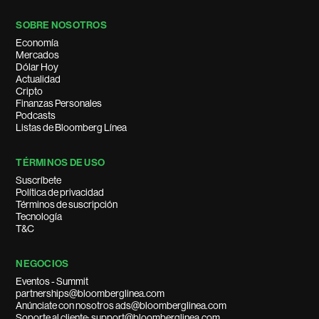
SOBRE NOSOTROS
Economía
Mercados
Dólar Hoy
Actualidad
Cripto
Finanzas Personales
Podcasts
Listas de Bloomberg Línea
TÉRMINOS DE USO
Suscríbete
Política de privacidad
Términos de suscripción
Tecnología
T&C
NEGOCIOS
Eventos - Summit
partnerships@bloomberglinea.com
Anúnciate con nosotros ads@bloomberglinea.com
Soporte al cliente: support@bloomberglinea.com