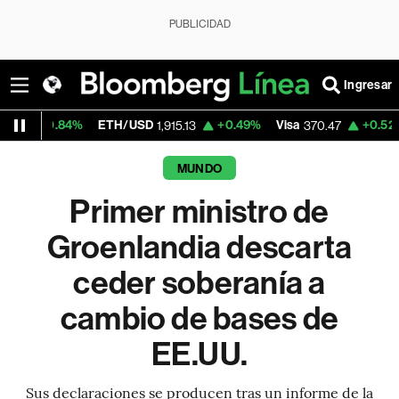
PUBLICIDAD
Ingresar
%
ETH/USD
+0.49%
Visa
+0.52%
MercadoL
1,915.13
370.47
MUNDO
Primer ministro de
Groenlandia descarta
ceder soberanía a
cambio de bases de
EE.UU.
Sus declaraciones se producen tras un informe de la