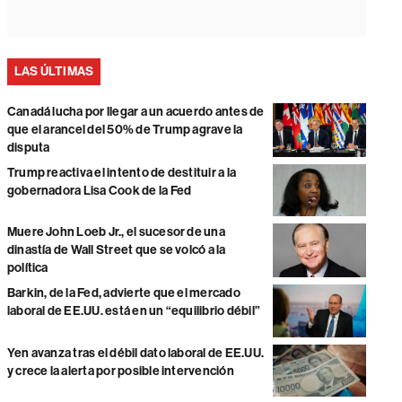
LAS ÚLTIMAS
Canadá lucha por llegar a un acuerdo antes de
que el arancel del 50% de Trump agrave la
disputa
Trump reactiva el intento de destituir a la
gobernadora Lisa Cook de la Fed
Muere John Loeb Jr., el sucesor de una
dinastía de Wall Street que se volcó a la
política
Barkin, de la Fed, advierte que el mercado
laboral de EE.UU. está en un “equilibrio débil”
Yen avanza tras el débil dato laboral de EE.UU.
y crece la alerta por posible intervención