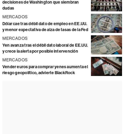
decisiones de Washington que siembran
dudas
MERCADOS
Dólar cae tras débil dato de empleo en EE.UU.
y menor expectativa de alza de tasas de la Fed
MERCADOS
Yen avanza tras el débil dato laboral de EE.UU.
y crece la alerta por posible intervención
MERCADOS
Vender euros para comprar yenes aumenta el
riesgo geopolítico, advierte BlackRock