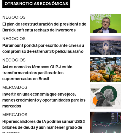
OTRAS NOTICIAS ECONÓMICAS
NEGOCIOS
El plan de reestructuración del presidente de
Barrick enfrenta rechazo de inversores
NEGOCIOS
Paramount pondrá por escrito ante cines su
compromiso de estrenar 30 películas al año
NEGOCIOS
Así es como los fármacos GLP-1 están
transformando los pasillos de los
supermercados en Brasil
MERCADOS
Invertir en una economía que envejece:
menos crecimiento y oportunidades para los
mercados
MERCADOS
Hiperescaladores de IA podrían sumar US$2
billones de deuda y aún mantener grado de