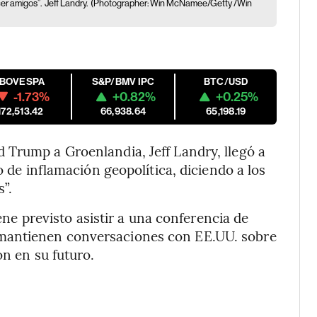
er amigos”.
Jeff Landry.
(Photographer: Win McNamee/Getty /Win
IBOVESPA
S&P/BMV IPC
BTC/USD
-1.73%
+0.82%
+0.25%
172,513.42
66,938.64
65,198.19
 Trump a Groenlandia, Jeff Landry, llegó a
o de inflamación geopolítica, diciendo a los
”.
iene previsto asistir a una conferencia de
mantienen conversaciones con EE.UU. sobre
on en su futuro.