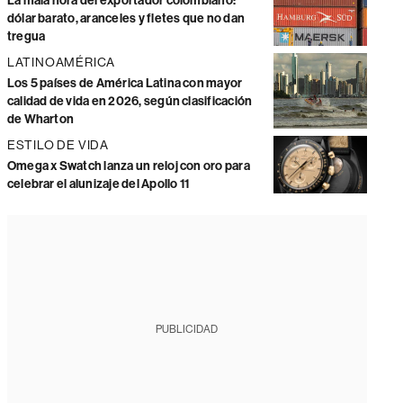
La mala hora del exportador colombiano:
dólar barato, aranceles y fletes que no dan
tregua
LATINOAMÉRICA
Los 5 países de América Latina con mayor
calidad de vida en 2026, según clasificación
de Wharton
ESTILO DE VIDA
Omega x Swatch lanza un reloj con oro para
celebrar el alunizaje del Apollo 11
PUBLICIDAD